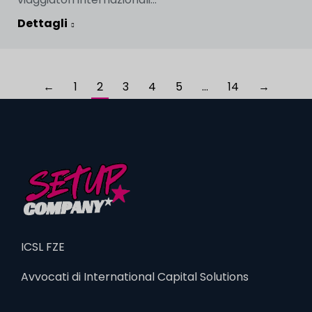
Dettagli
←
1
2
3
4
5
…
14
→
ICSL FZE
Avvocati di International Capital Solutions