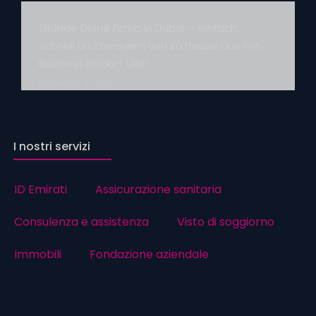
Gründe Deine Firma in Dubai – einfach,
schnell und bequem von zu Hause aus mit
Business Rocket UAE!
Febbraio 3, 2025
I nostri servizi
ID Emirati
Assicurazione sanitaria
Consulenza e assistenza
Visto di soggiorno
Immobili
Fondazione aziendale