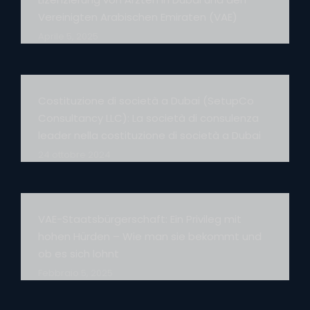
Vereinigten Arabischen Emiraten (VAE)
Aprile 5, 2025
Costituzione di società a Dubai (SetupCo
Consultancy LLC): La società di consulenza
leader nella costituzione di società a Dubai
24 ottobre 2024
VAE-Staatsbürgerschaft: Ein Privileg mit
hohen Hürden – Wie man sie bekommt und
ob es sich lohnt
Febbraio 5, 2025