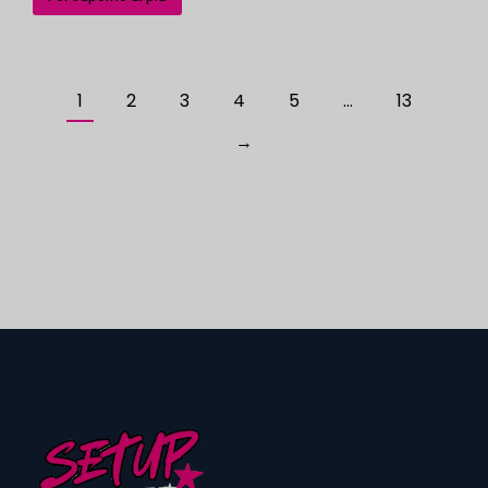
1
2
3
4
5
…
13
→