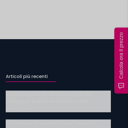
Calcola ora il prezzo
Articoli più recenti
Lizenzierung von Ärzten in Dubai und den
Vereinigten Arabischen Emiraten (VAE)
Aprile 5, 2025
Costituzione di società a Dubai (SetupCo