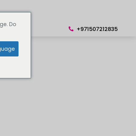
Lingua
ge. Do
+971507212835
guage