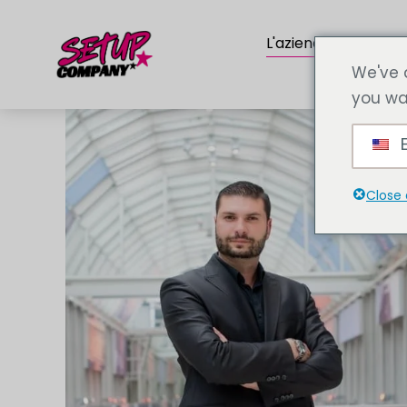
L'azienda
Servi
We've 
you wa
E
Close 