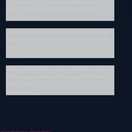
Consultancy LLC): La società di consulenza
leader nella costituzione di società a Dubai
24 ottobre 2024
VAE-Staatsbürgerschaft: Ein Privileg mit hohen
Hürden – Wie man sie bekommt und ob es sich
lohnt
Febbraio 5, 2025
Gründe Deine Firma in Dubai – einfach, schnell
und bequem von zu Hause aus mit Business
Rocket UAE!
Febbraio 3, 2025