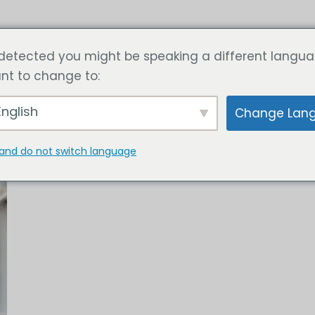
zi
Articolo
Calcola ora il prezzo
Contattateci
detected you might be speaking a different langua
nt to change to:
nglish
Change Lan
and do not switch language