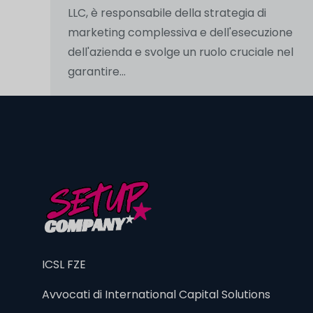
LLC, è responsabile della strategia di
marketing complessiva e dell'esecuzione
dell'azienda e svolge un ruolo cruciale nel
garantire...
ICSL FZE
Avvocati di International Capital Solutions