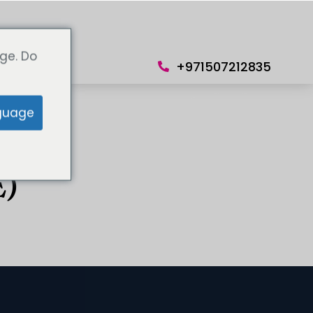
Lingua
ge. Do
+971507212835
guage
E)