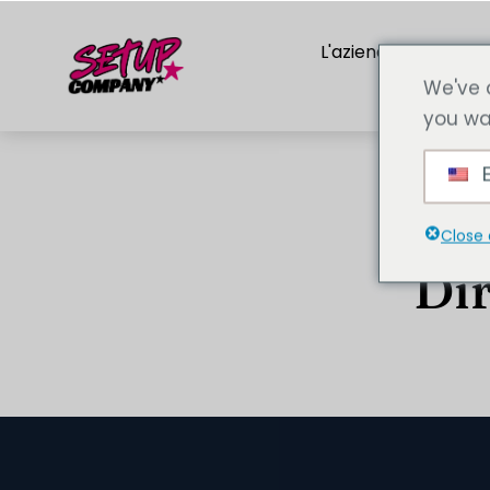
L'azienda
Servi
We've 
you wa
E
Close 
Dir