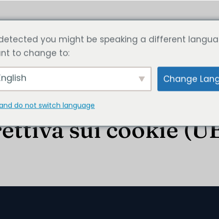
zi
Articolo
Calcola ora il prezzo
Contattateci
detected you might be speaking a different langua
nt to change to:
nglish
Change Lan
and do not switch language
ettiva sui cookie (U