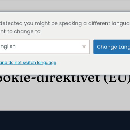
ster
Artikel
Beräkna priset nu
Kontakta oss
detected you might be speaking a different langua
nt to change to:
nglish
Change Lan
and do not switch language
okie-direktivet (EU