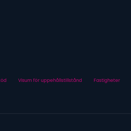
töd
Visum för uppehållstillstånd
Fastigheter