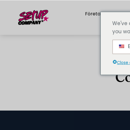
Företaget
Tjän
We've 
you wa
E
Close 
Co