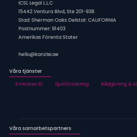
ICSL Legal L.L.C
15442 Ventura Blvd, Ste 201-938
Stad: Sherman Oaks Delstat: CALIFORNIA
Postnummer: 91403
Amerikas Förenta Stater
hello@kanzlei.ae
Våra tjänster
Emirates ID
Sjukförsäkring
Rådgivning & s
Våra samarbetspartners