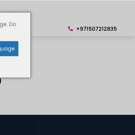
Språk
ge. Do
+971507212835
guage
)