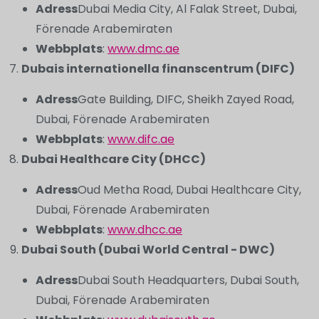
Adress
Dubai Media City, Al Falak Street, Dubai,
Förenade Arabemiraten
Webbplats
:
www.dmc.ae
Dubais internationella finanscentrum (DIFC)
Adress
Gate Building, DIFC, Sheikh Zayed Road,
Dubai, Förenade Arabemiraten
Webbplats
:
www.difc.ae
Dubai Healthcare City (DHCC)
Adress
Oud Metha Road, Dubai Healthcare City,
Dubai, Förenade Arabemiraten
Webbplats
:
www.dhcc.ae
Dubai South (Dubai World Central - DWC)
Adress
Dubai South Headquarters, Dubai South,
Dubai, Förenade Arabemiraten