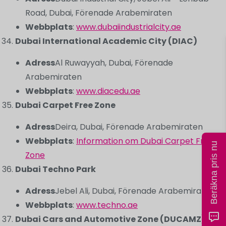
Road, Dubai, Förenade Arabemiraten
Webbplats
:
www.dubaiindustrialcity.ae
Dubai International Academic City (DIAC)
Adress
Al Ruwayyah, Dubai, Förenade
Arabemiraten
Webbplats
:
www.diacedu.ae
Dubai Carpet Free Zone
Adress
Deira, Dubai, Förenade Arabemiraten
Webbplats
:
Information om Dubai Carpet Free
Beräkna pris nu
Zone
Dubai Techno Park
Adress
Jebel Ali, Dubai, Förenade Arabemiraten
Webbplats
:
www.techno.ae
Dubai Cars and Automotive Zone (DUCAMZ)