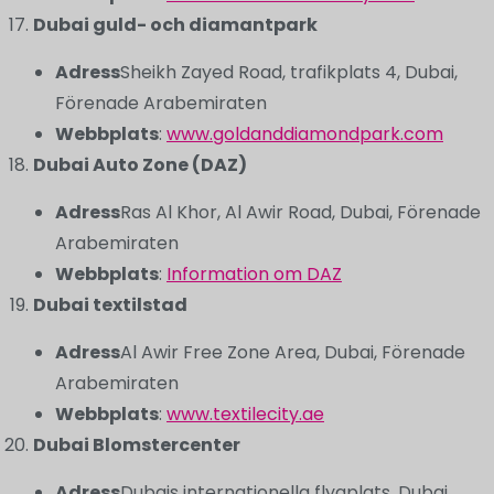
Dubai guld- och diamantpark
Adress
Sheikh Zayed Road, trafikplats 4, Dubai,
Förenade Arabemiraten
Webbplats
:
www.goldanddiamondpark.com
Dubai Auto Zone (DAZ)
Adress
Ras Al Khor, Al Awir Road, Dubai, Förenade
Arabemiraten
Webbplats
:
Information om DAZ
Dubai textilstad
Adress
Al Awir Free Zone Area, Dubai, Förenade
Arabemiraten
Webbplats
:
www.textilecity.ae
Dubai Blomstercenter
Adress
Dubais internationella flygplats, Dubai,