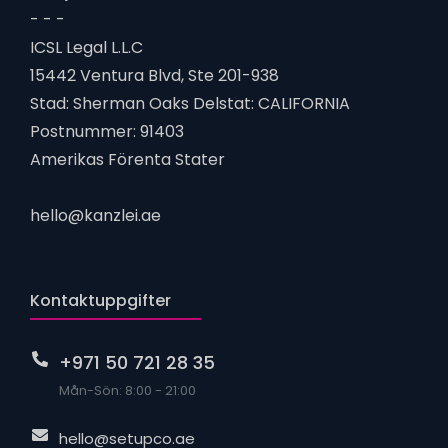
- - -
ICSL Legal L.L.C
15442 Ventura Blvd, Ste 201-938
Stad: Sherman Oaks Delstat: CALIFORNIA
Postnummer: 91403
Amerikas Förenta Stater
hello@kanzlei.ae
Kontaktuppgifter
+971 50 721 28 35
Mån-Sön: 8:00 - 21:00
hello@setupco.ae