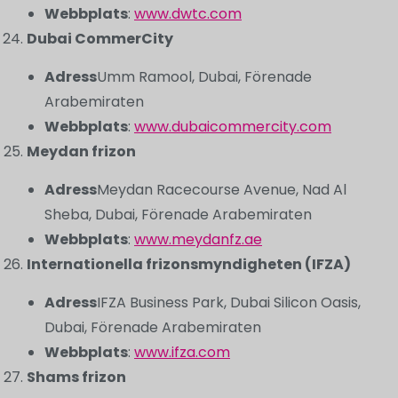
Webbplats
:
www.dwtc.com
Dubai CommerCity
Adress
Umm Ramool, Dubai, Förenade
Arabemiraten
Webbplats
:
www.dubaicommercity.com
Meydan frizon
Adress
Meydan Racecourse Avenue, Nad Al
Sheba, Dubai, Förenade Arabemiraten
Webbplats
:
www.meydanfz.ae
Internationella frizonsmyndigheten (IFZA)
Adress
IFZA Business Park, Dubai Silicon Oasis,
Dubai, Förenade Arabemiraten
Webbplats
:
www.ifza.com
Shams frizon