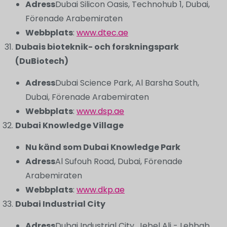
Adress
Dubai Silicon Oasis, Technohub 1, Dubai,
Förenade Arabemiraten
Webbplats
:
www.dtec.ae
Dubais bioteknik- och forskningspark
(DuBiotech)
Adress
Dubai Science Park, Al Barsha South,
Dubai, Förenade Arabemiraten
Webbplats
:
www.dsp.ae
Dubai Knowledge Village
Nu känd som Dubai Knowledge Park
Adress
Al Sufouh Road, Dubai, Förenade
Arabemiraten
Webbplats
:
www.dkp.ae
Dubai Industrial City
Adress
Dubai Industrial City, Jebel Ali - Lehbab