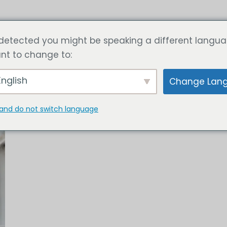
nsten
Artikel
Bereken nu de prijs
Neem contact
detected you might be speaking a different langua
nt to change to:
nglish
Change Lan
and do not switch language