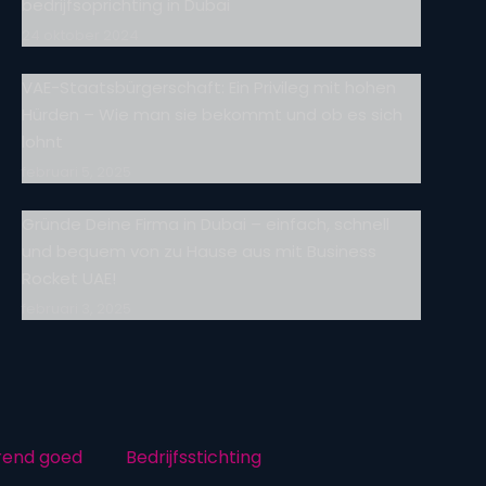
bedrijfsoprichting in Dubai
24 oktober 2024
VAE-Staatsbürgerschaft: Ein Privileg mit hohen
Hürden – Wie man sie bekommt und ob es sich
lohnt
februari 5, 2025
Gründe Deine Firma in Dubai – einfach, schnell
und bequem von zu Hause aus mit Business
Rocket UAE!
februari 3, 2025
rend goed
Bedrijfsstichting