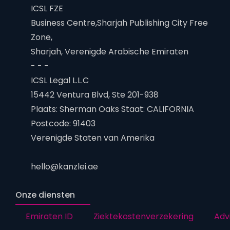
ICSL FZE
Business Centre,Sharjah Publishing City Free
Zone,
Sharjah, Verenigde Arabische Emiraten
- - -
ICSL Legal L.L.C
15442 Ventura Blvd, Ste 201-938
Plaats: Sherman Oaks Staat: CALIFORNIA
Postcode: 91403
Verenigde Staten van Amerika
hello@kanzlei.ae
Onze diensten
Emiraten ID
Ziektekostenverzekering
Adv