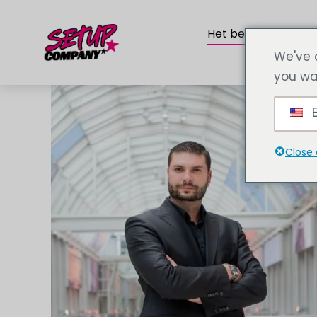
Het bedrijf
Die
We've 
you wa
E
Close 