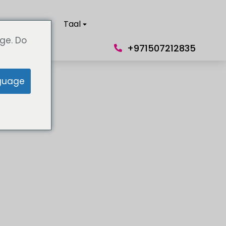
 met ons op
Taal
ge. Do
+971507212835
guage