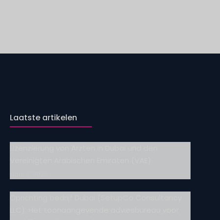
Laatste artikelen
Lizenzierung von Ärzten in Dubai und den
Vereinigten Arabischen Emiraten (VAE)
april 5, 2025
Oprichting bedrijf Dubai (SetupCo Consultancy
LLC): Het toonaangevende adviesbureau voor