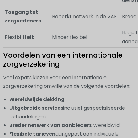
dienst
Toegang tot
Beperkt netwerk in de VAE
Breed 
zorgverleners
Hoge fl
Flexibiliteit
Minder flexibel
aanpa
Voordelen van een internationale
zorgverzekering
Veel expats kiezen voor een internationale
zorgverzekering omwille van de volgende voordelen:
Wereldwijde dekking
Uitgebreide services
inclusief gespecialiseerde
behandelingen
Breder netwerk van aanbieders
Wereldwijd
Flexibele tarieven
aangepast aan individuele