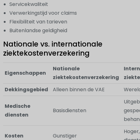
Servicekwaliteit
Verwerkingstijd voor claims
Flexibiliteit van tarieven
Buitenlandse geldigheid
Nationale vs. internationale
ziektekostenverzekering
Nationale
Inter
Eigenschappen
ziektekostenverzekering
ziekt
Dekkingsgebied
Alleen binnen de VAE
Wereld
Uitgeb
Medische
Basisdiensten
gespec
diensten
behan
Hoger,
Kosten
Gunstiger