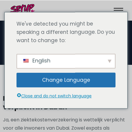
We've detected you might be
speaking a different language. Do you
want to change to:
Ziektekostenverzekering
English
Change Language
Close and do not switch language
Is een ziektekostenverzekering
verplicht in Dubai?
Ja, een ziektekostenverzekering is wettelijk verplicht
voor alle inwoners van Dubai. Zowel expats als