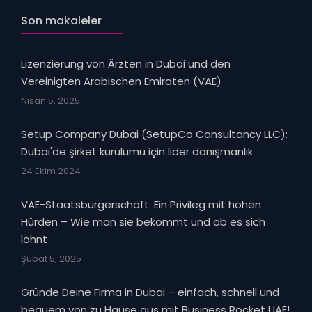
Son makaleler
Lizenzierung von Ärzten in Dubai und den
Vereinigten Arabischen Emiraten (VAE)
Nisan 5, 2025
Setup Company Dubai (SetupCo Consultancy LLC):
Dubai'de şirket kurulumu için lider danışmanlık
24 Ekim 2024
VAE-Staatsbürgerschaft: Ein Privileg mit hohen
Hürden – Wie man sie bekommt und ob es sich
lohnt
Şubat 5, 2025
Gründe Deine Firma in Dubai – einfach, schnell und
bequem von zu Hause aus mit Business Rocket UAE!