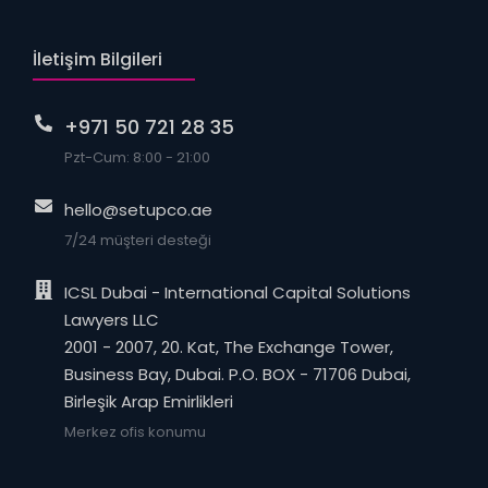
İletişim Bilgileri
+971 50 721 28 35
Pzt-Cum: 8:00 - 21:00
hello@setupco.ae
7/24 müşteri desteği
ICSL Dubai - International Capital Solutions
Lawyers LLC
2001 - 2007, 20. Kat, The Exchange Tower,
Business Bay, Dubai. P.O. BOX - 71706 Dubai,
Birleşik Arap Emirlikleri
Merkez ofis konumu