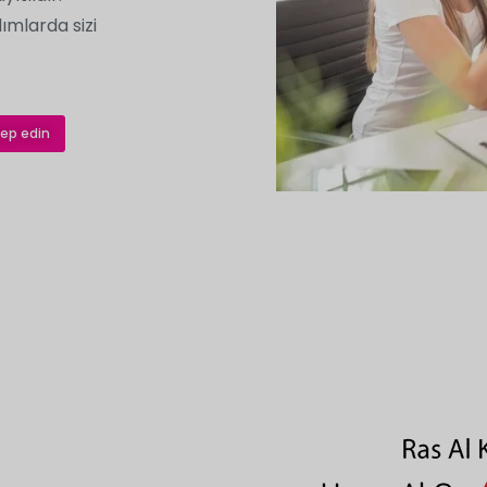
mlarda sizi
lep edin