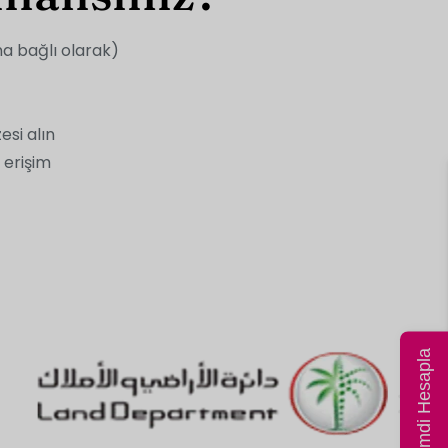
na bağlı olarak)
esi alın
 erişim
Fiyatı Şimdi Hesapla