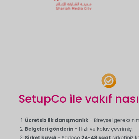
SetupCo ile vakıf nasıl
Ücretsiz ilk danışmanlık
- Bireysel gereksinim
Belgeleri gönderin
- Hızlı ve kolay çevrimiçi.
Şirket kaydı
- Sadece
24-48 saat
şirketiniz ka