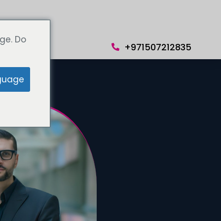
ge. Do
+971507212835
guage