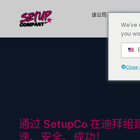
该公司
服务
We've 
you wa
E
Close 
通过 SetupCo 在迪拜组建
速、安全、成功！