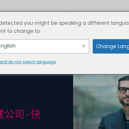
文章
立即计算价格
联系我们
语言
detected you might be speaking a different langua
nt to change to:
nglish
Change Lan
and do not switch language
公司 - 快