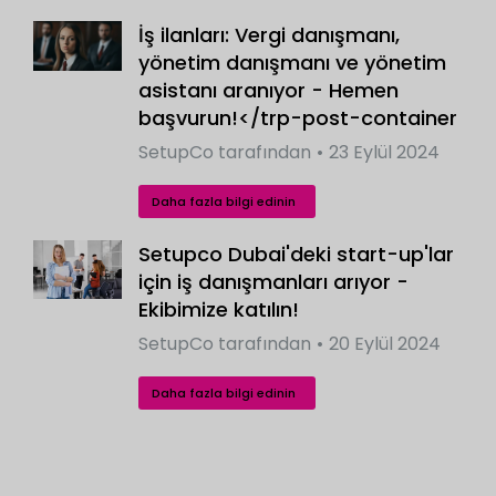
İş ilanları: Vergi danışmanı,
yönetim danışmanı ve yönetim
asistanı aranıyor - Hemen
başvurun!</trp-post-container
SetupCo
tarafından
23 Eylül 2024
Daha fazla bilgi edinin
Setupco Dubai'deki start-up'lar
için iş danışmanları arıyor -
Ekibimize katılın!
SetupCo
tarafından
20 Eylül 2024
Daha fazla bilgi edinin