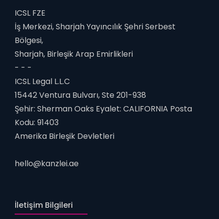
ICSL FZE
İş Merkezi, Sharjah Yayıncılık Şehri Serbest
Bölgesi,
Sharjah, Birleşik Arap Emirlikleri
- - -
ICSL Legal L.L.C
15442 Ventura Bulvarı, Ste 201-938
Şehir: Sherman Oaks Eyalet: CALIFORNIA Posta
Kodu: 91403
Amerika Birleşik Devletleri
hello@kanzlei.ae
İletişim Bilgileri