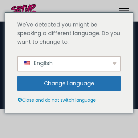
We've detected you might be
speaking a different language. Do you
want to change to:
Şubat 3, 2025
Gründe Deine Firma in Dubai
English
– einfach, schnell und
bequem von zu Hause aus
Change Language
mit Business Rocket UAE!
Close and do not switch language