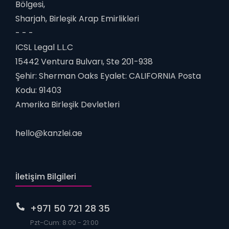
Bölgesi,
Sharjah, Birleşik Arap Emirlikleri
- - -
ICSL Legal L.L.C
15442 Ventura Bulvarı, Ste 201-938
Şehir: Sherman Oaks Eyalet: CALIFORNIA Posta
Kodu: 91403
Amerika Birleşik Devletleri
hello@kanzlei.ae
İletişim Bilgileri
+971 50 721 28 35
Pzt-Cum: 8:00 - 21:00