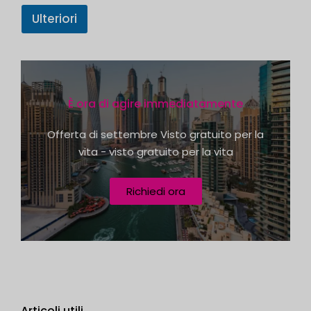
?
S
Ulteriori
t
a
t
e
È ora di agire immediatamente
s
+
Offerta di settembre Visto gratuito per la
1
vita - visto gratuito per la vita
Richiedi ora
Articoli utili