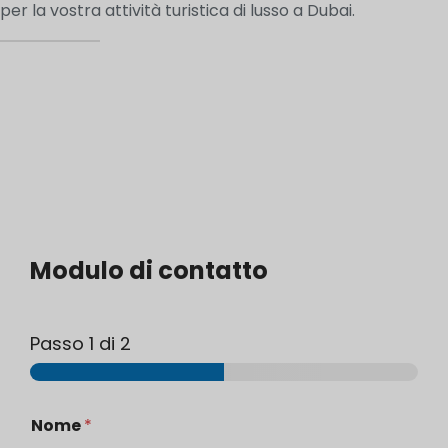
per la vostra attività turistica di lusso a Dubai.
Modulo di contatto
Passo
1
di 2
B
Nome
*
ü