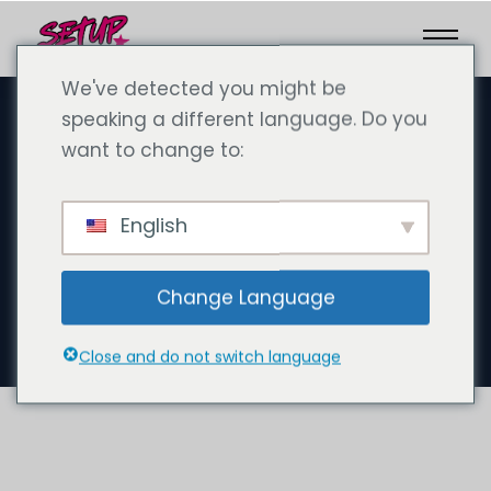
We've detected you might be
speaking a different language. Do you
want to change to:
18 ottobre 2024
Come avviare un'attività
English
turistica di lusso a Dubai
come espatriato con l'aiuto di
Change Language
SetupCo
Close and do not switch language