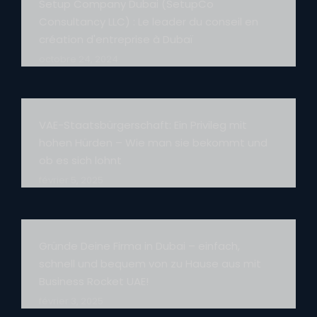
Setup Company Dubai (SetupCo
Consultancy LLC) : Le leader du conseil en
création d'entreprise à Dubaï
octobre 24, 2024
VAE-Staatsbürgerschaft: Ein Privileg mit
hohen Hürden – Wie man sie bekommt und
ob es sich lohnt
février 5, 2025
Gründe Deine Firma in Dubai – einfach,
schnell und bequem von zu Hause aus mit
Business Rocket UAE!
février 3, 2025