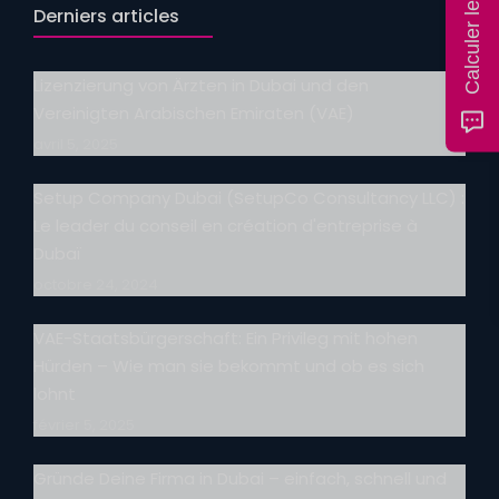
Derniers articles
Lizenzierung von Ärzten in Dubai und den
Vereinigten Arabischen Emiraten (VAE)
avril 5, 2025
Setup Company Dubai (SetupCo Consultancy LLC) :
Le leader du conseil en création d'entreprise à
Dubaï
octobre 24, 2024
VAE-Staatsbürgerschaft: Ein Privileg mit hohen
Hürden – Wie man sie bekommt und ob es sich
lohnt
février 5, 2025
Gründe Deine Firma in Dubai – einfach, schnell und