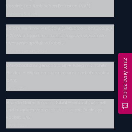
Vereinigten Arabischen Emiraten (VAE)
kwiecień 5, 2025
Założenie firmy w Dubaju (SetupCo Consultancy
LLC): Wiodąca firma konsultingowa w zakresie
tworzenia spółek w Dubaju
24 października 2024 r.
Oblicz cenę teraz
VAE-Staatsbürgerschaft: Ein Privileg mit hohen
Hürden – Wie man sie bekommt und ob es sich
lohnt
luty 5, 2025
Gründe Deine Firma in Dubai – einfach, schnell
und bequem von zu Hause aus mit Business
Rocket UAE!
luty 3, 2025