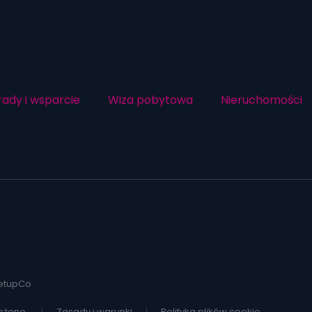
rady i wsparcie
Wiza pobytowa
Nieruchomości
etupCo
eżone.
Zasady i warunki
Polityka plików cookie