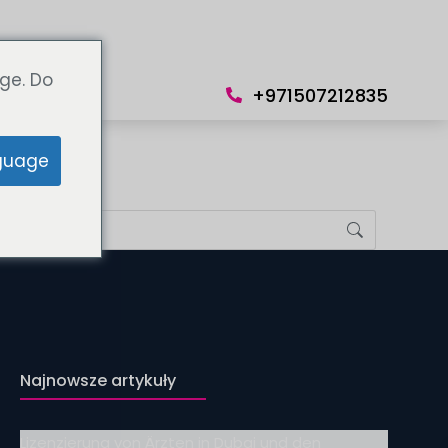
Język
ge. Do
+971507212835
guage
Najnowsze artykuły
Lizenzierung von Ärzten in Dubai und den