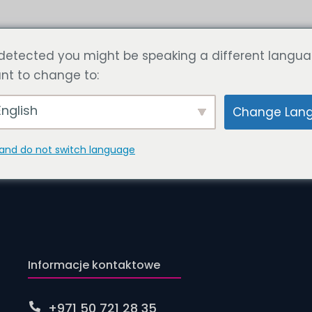
Artykuł
Oblicz cenę teraz
Skontaktuj się z nami
detected you might be speaking a different langua
nt to change to:
nglish
Change Lan
ego szukasz. Spróbuj użyć wyszukiwarki.
and do not switch language
Informacje kontaktowe
+971 50 721 28 35