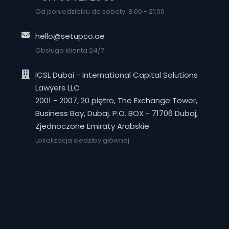
Od poniedziałku do soboty: 8:00 - 21:00
hello@setupco.ae
Obsługa klienta 24/7
ICSL Dubai - International Capital Solutions
Lawyers LLC
2001 - 2007, 20 piętro, The Exchange Tower,
Business Bay, Dubaj. P.O. BOX - 71706 Dubaj,
Zjednoczone Emiraty Arabskie
Lokalizacja siedziby głównej