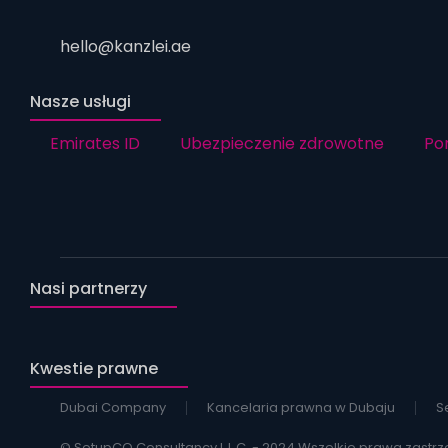
hello@kanzlei.ae
Nasze usługi
Emirates ID
Ubezpieczenie zdrowotne
Po
Nasi partnerzy
Kwestie prawne
Dubai Company
Kancelaria prawna w Dubaju
S
© SetupCO Consultancy L.L.C. - 2024 Wszelkie prawa zastrz