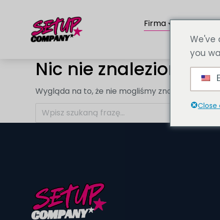
Firma
Usługi
We've 
you wa
Nic nie znaleziono
E
Wygląda na to, że nie mogliśmy znaleźć tego, cz
Close 