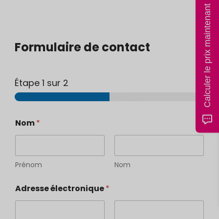
Calculer le prix maintenant
Formulaire de contact
Étape
1
sur 2
R
Nom
*
e
c
h
t
s
Prénom
Nom
f
o
Adresse électronique
*
r
m
:
A