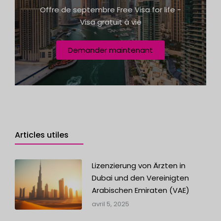
+
Offre de septembre Free Visa for life -
1
Visa gratuit à vie
Demander maintenant
Articles utiles
Lizenzierung von Ärzten in
Dubai und den Vereinigten
Arabischen Emiraten (VAE)
avril 5, 2025