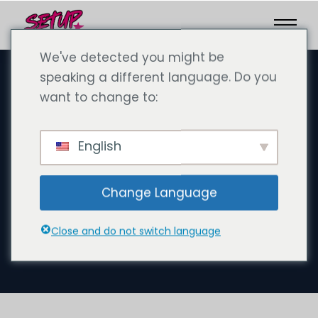
We've detected you might be
speaking a different language. Do you
want to change to:
octobre 6, 2024
Pourquoi de plus en plus de
English
Chinois, de Japonais et
d'investisseurs de Hong Kong
Change Language
investissent dans l'immobilier
à Dubaï avec Estatly Real
Close and do not switch language
Estate