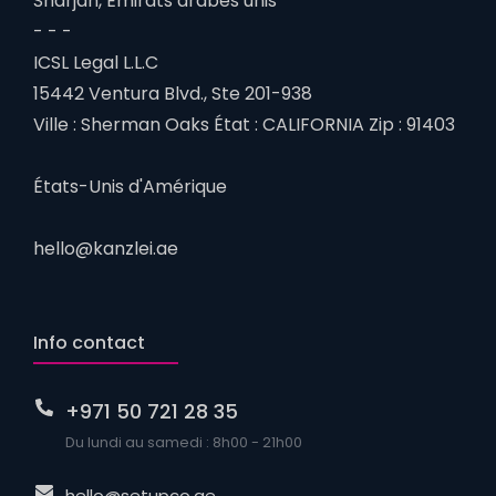
Sharjah, Émirats arabes unis
- - -
ICSL Legal L.L.C
15442 Ventura Blvd., Ste 201-938
Ville : Sherman Oaks État : CALIFORNIA Zip : 91403
États-Unis d'Amérique
hello@kanzlei.ae
Info contact
+971 50 721 28 35
Du lundi au samedi : 8h00 - 21h00
hello@setupco.ae