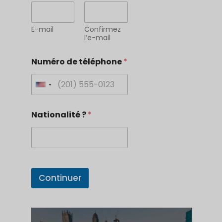
E-mail
Confirmez
l’e-mail
Numéro de téléphone
*
U
n
Nationalité ?
*
i
t
e
d
B
S
ü
Continuer
r
t
o
a
N
a
t
m