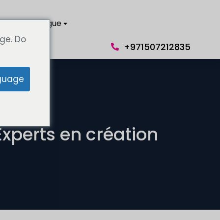
ntact
Langue
ge. Do
+971507212835
guage
perts en création