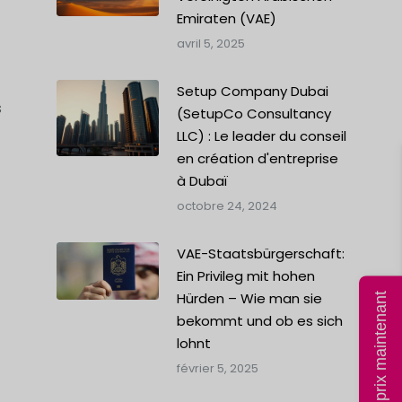
Emiraten (VAE)
avril 5, 2025
Setup Company Dubai
s
(SetupCo Consultancy
LLC) : Le leader du conseil
en création d'entreprise
à Dubaï
octobre 24, 2024
VAE-Staatsbürgerschaft:
Ein Privileg mit hohen
Hürden – Wie man sie
Calculer le prix maintenant
bekommt und ob es sich
lohnt
février 5, 2025