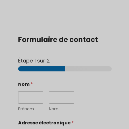
Formulaire de contact
Étape
1
sur 2
:
Nom
*
m
e
s
s
a
Prénom
Nom
g
e
Adresse électronique
*
*