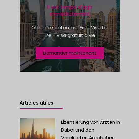
e
e
Il est temps d'agir
s
immédiatement
+
Offre de septembre Free Visa for
1
life - Visa gratuit à vie
Demander maintenant
Articles utiles
Lizenzierung von Ärzten in
Dubai und den
Vereinigten Arabischen