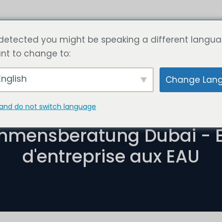
stations
Article
Calculer le prix maintenant
Co
detected you might be speaking a different langua
nt to change to:
nglish
Change Lan
and do not switch language
décembre 11, 2024
hmensberatung Dubai - Ex
d'entreprise aux EAU