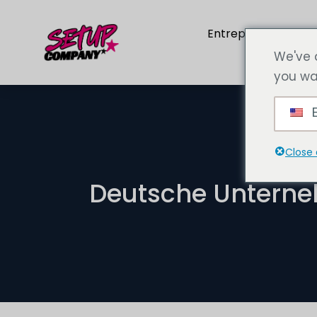
Entreprise
Pre
We've 
you wa
E
Close 
Deutsche Unterne