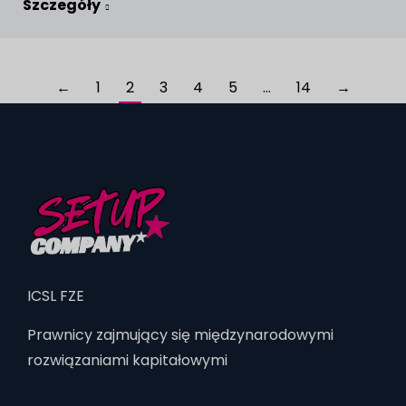
Szczegóły
←
1
2
3
4
5
…
14
→
ICSL FZE
Prawnicy zajmujący się międzynarodowymi
rozwiązaniami kapitałowymi