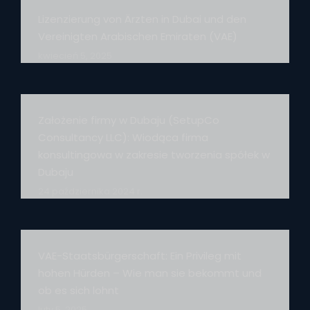
Lizenzierung von Ärzten in Dubai und den
Vereinigten Arabischen Emiraten (VAE)
kwiecień 5, 2025
Założenie firmy w Dubaju (SetupCo
Consultancy LLC): Wiodąca firma
konsultingowa w zakresie tworzenia spółek w
Dubaju
24 października 2024 r.
VAE-Staatsbürgerschaft: Ein Privileg mit
hohen Hürden – Wie man sie bekommt und
ob es sich lohnt
luty 5, 2025