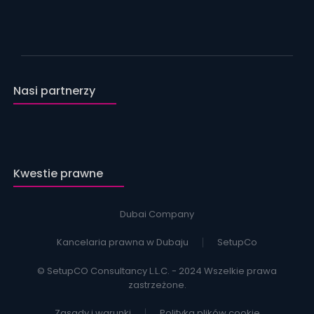
Nasi partnerzy
Kwestie prawne
Dubai Company
Kancelaria prawna w Dubaju
SetupCo
© SetupCO Consultancy L.L.C. - 2024 Wszelkie prawa
zastrzeżone.
Zasady i warunki
Polityka plików cookie