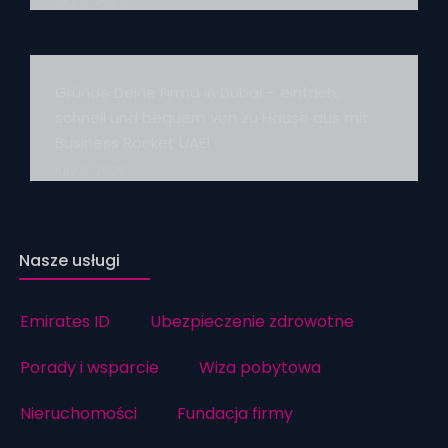
Gründe Deine Firma in Dubai – einfach,
schnell und bequem von zu Hause aus mit
Business Rocket UAE!
luty 3, 2025
Nasze usługi
Emirates ID
Ubezpieczenie zdrowotne
Porady i wsparcie
Wiza pobytowa
Nieruchomości
Fundacja firmy