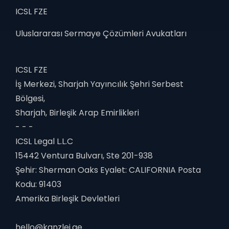
ICSL FZE
Uluslararası Sermaye Çözümleri Avukatları
ICSL FZE
İş Merkezi, Sharjah Yayıncılık Şehri Serbest
Bölgesi,
Sharjah, Birleşik Arap Emirlikleri
- - -
ICSL Legal L.L.C
15442 Ventura Bulvarı, Ste 201-938
Şehir: Sherman Oaks Eyalet: CALIFORNIA Posta
Kodu: 91403
Amerika Birleşik Devletleri
hello@kanzlei.ae