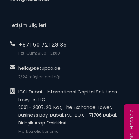
İletişim Bilgileri
+971 50 721 28 35
Pzt-Cum: 8:00 - 21:00
hello@setupco.ae
7/24 müşteri desteği
ICSL Dubai - International Capital Solutions
Lawyers LLC
2001 - 2007, 20. Kat, The Exchange Tower,
Fiyatı Şimdi Hesapla
Business Bay, Dubai. P.O. BOX - 71706 Dubai,
Birleşik Arap Emirlikleri
Merkez ofis konumu