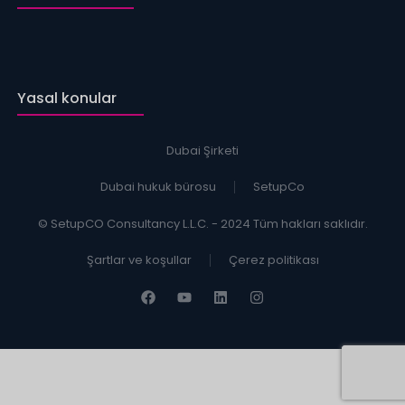
Yasal konular
Dubai Şirketi
Dubai hukuk bürosu
SetupCo
© SetupCO Consultancy L.L.C. - 2024 Tüm hakları saklıdır.
Şartlar ve koşullar
Çerez politikası