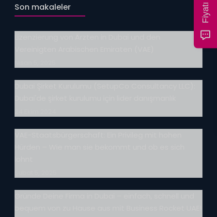
Son makaleler
Lizenzierung von Ärzten in Dubai und den
Vereinigten Arabischen Emiraten (VAE)
Nisan 5, 2025
Dubai Şirket Kurulumu (SetupCo Consultancy LLC):
Dubai'de şirket kurulumu için lider danışmanlık
24 Ekim 2024
VAE-Staatsbürgerschaft: Ein Privileg mit hohen
Hürden – Wie man sie bekommt und ob es sich
lohnt
Şubat 5, 2025
Gründe Deine Firma in Dubai – einfach, schnell und
bequem von zu Hause aus mit Business Rocket UAE!