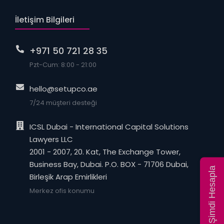
İletişim Bilgileri
+971 50 721 28 35
Pzt-Cum: 8:00 - 21:00
hello@setupco.ae
7/24 müşteri desteği
ICSL Dubai - International Capital Solutions
Lawyers LLC
2001 - 2007, 20. Kat, The Exchange Tower,
Business Bay, Dubai. P.O. BOX - 71706 Dubai,
Fiyatı Şimdi Hesapla
Birleşik Arap Emirlikleri
Merkez ofis konumu