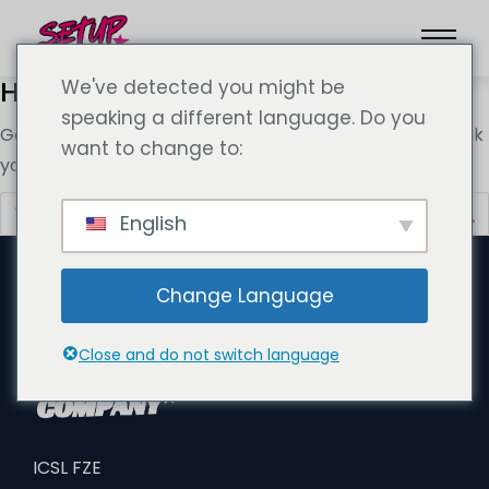
Hiçbir şey bulunamadı
We've detected you might be
speaking a different language. Do you
Görünüşe göre aradığınız şeyi bulamıyoruz. Belki aramak
want to change to:
yardımcı olabilir.
English
Change Language
Close and do not switch language
ICSL FZE