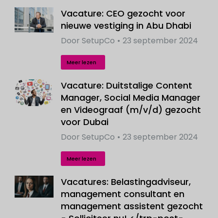
Vacature: CEO gezocht voor
nieuwe vestiging in Abu Dhabi
Door
SetupCo
23 september 2024
Meer lezen
Vacature: Duitstalige Content
Manager, Social Media Manager
en Videograaf (m/v/d) gezocht
voor Dubai
Door
SetupCo
23 september 2024
Meer lezen
Vacatures: Belastingadviseur,
management consultant en
management assistent gezocht