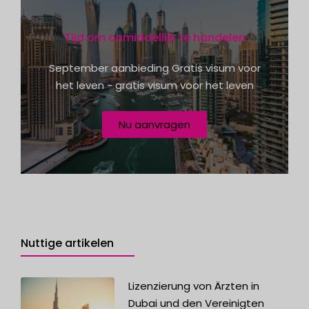
A
t
d
e
r
Tijd om onmiddellijk te handelen
e
s
s
+
September aanbieding Gratis visum voor
s
1
e
het leven - gratis visum voor het leven
?
Nu aanvragen
Nuttige artikelen
Lizenzierung von Ärzten in
Dubai und den Vereinigten