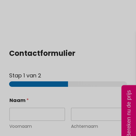
Contactformulier
Stap
1
van 2
Bereken nu de prijs
Naam
*
Voornaam
Achternaam