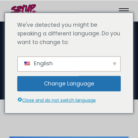
We've detected you might be
speaking a different language. Do you
want to change to:
februari 3, 2025
Die SPC Sharjah und die
English
Gründung mit SetupCo: Ein
umfassender Leitfaden
Change Language
Close and do not switch language