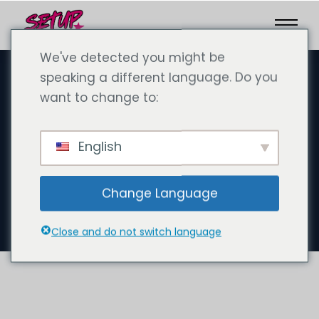
We've detected you might be
speaking a different language. Do you
want to change to:
20 september 2024
Setupco is op zoek naar
English
bedrijfsadviseurs voor
bedrijfsformaties in Dubai -
Change Language
Word lid van ons team!
Close and do not switch language