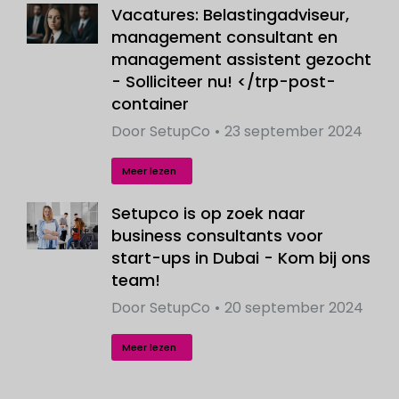
Vacatures: Belastingadviseur,
management consultant en
management assistent gezocht
- Solliciteer nu! </trp-post-
container
Door
SetupCo
23 september 2024
Meer lezen
Setupco is op zoek naar
business consultants voor
start-ups in Dubai - Kom bij ons
team!
Door
SetupCo
20 september 2024
Meer lezen