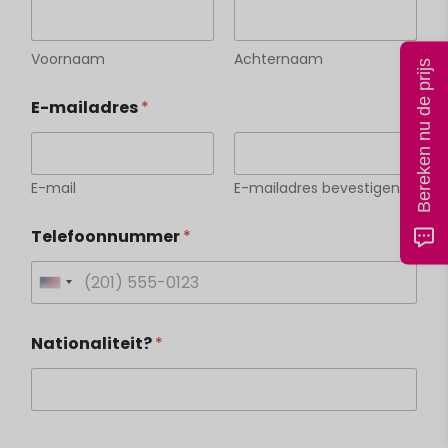
Voornaam
Achternaam
Bereken nu de prijs
E-mailadres
*
E-mail
E-mailadres bevestigen
Telefoonnummer
*
U
n
*
Nationaliteit?
*
o
i
f
t
e
d