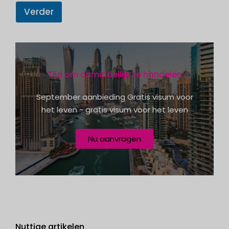
S
Verder
t
a
t
e
Tijd om onmiddellijk te handelen
s
+
September aanbieding Gratis visum voor
1
het leven - gratis visum voor het leven
Nu aanvragen
Nuttige artikelen