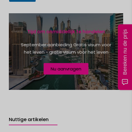
t
a
t
e
Tijd om onmiddellijk te handelen
Bereken nu de prijs
s
+
September aanbieding Gratis visum voor
1
het leven - gratis visum voor het leven
Nu aanvragen
Nuttige artikelen