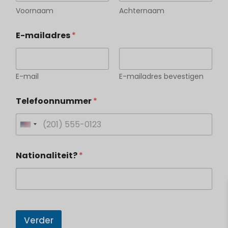
Voornaam
Achternaam
E-mailadres
*
E-mail
E-mailadres bevestigen
Telefoonnummer
*
U
n
Nationaliteit?
*
i
t
e
d
S
Verder