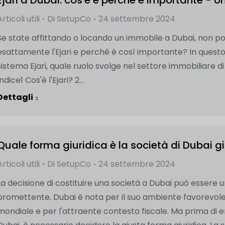
Ejari a Dubai: cos'è e perché è importante -
Articoli utili
Di
SetupCo
24 settembre 2024
Se state affittando o locando un immobile a Dubai, non pot
esattamente l'Ejari e perché è così importante? In questo
sistema Ejari, quale ruolo svolge nel settore immobiliare 
Indice1 Cos'è l'Ejari? 2...
Dettagli
Quale forma giuridica è la società di Dubai
Articoli utili
Di
SetupCo
24 settembre 2024
La decisione di costituire una società a Dubai può essere
promettente. Dubai è nota per il suo ambiente favorevole agl
mondiale e per l'attraente contesto fiscale. Ma prima di e