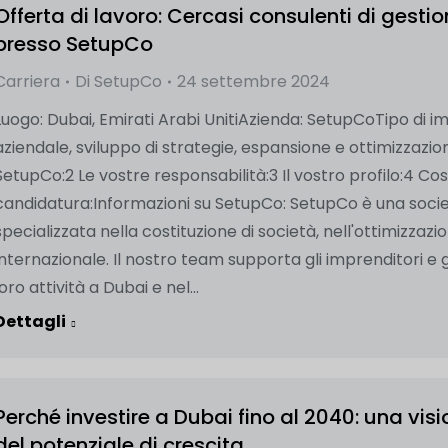
Offerta di lavoro: Cercasi consulenti di gesti
presso SetupCo
Carriera
Di
SetupCo
24 settembre 2024
Luogo: Dubai, Emirati Arabi UnitiAzienda: SetupCoTipo di i
aziendale, sviluppo di strategie, espansione e ottimizzazio
SetupCo:2 Le vostre responsabilità:3 Il vostro profilo:4 Co
candidatura:Informazioni su SetupCo: SetupCo è una socie
specializzata nella costituzione di società, nell'ottimizzaz
internazionale. Il nostro team supporta gli imprenditori e gl
loro attività a Dubai e nel...
Dettagli
Perché investire a Dubai fino al 2040: una vi
del potenziale di crescita