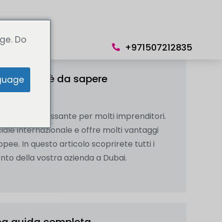
Lingua
ge. Do
+971507212835
uello che c'è da sapere
guage
re più interessante per molti imprenditori.
ale internazionale e offre molti vantaggi
ee. In questo articolo scoprirete tutti i
ento della vostra azienda a Dubai.