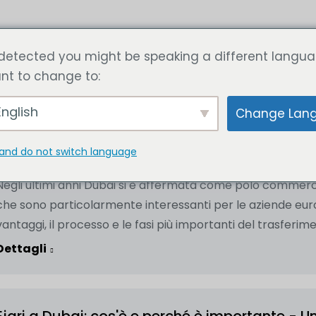
zi
Articolo
Calcola ora il prezzo
Contattateci
detected you might be speaking a different langua
nt to change to:
Trasferire la propria azienda a Dubai: tutto q
nglish
Change Lan
Articoli utili
Di
SetupCo
26 settembre 2024
and do not switch language
Il trasferimento di un'azienda a Dubai sta diventando semp
Negli ultimi anni Dubai si è affermata come polo commerci
che sono particolarmente interessanti per le aziende europ
vantaggi, il processo e le fasi più importanti del trasferim
Dettagli