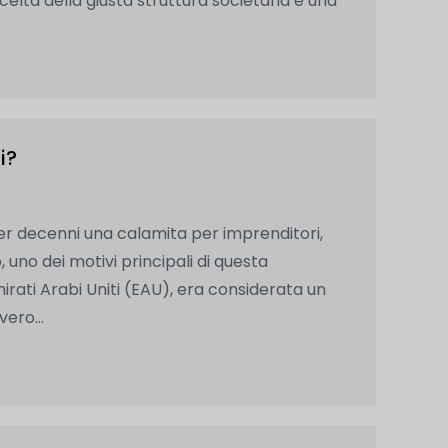
celta della giusta struttura societaria è una
i?
 per decenni una calamita per imprenditori,
, uno dei motivi principali di questa
mirati Arabi Uniti (EAU), era considerata un
ero...