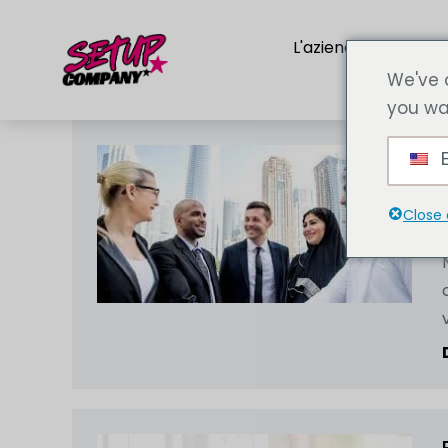
L'azienda
Servi
We've 
you wa
E
Close 