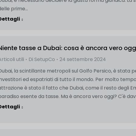
Dubai, è necessario decidere la giusta forma giuridica. La s
delle prime...
Dettagli
Niente tasse a Dubai: cosa è ancora vero ogg
Articoli utili
Di
SetupCo
24 settembre 2024
Dubai, la scintillante metropoli sul Golfo Persico, è stata
investitori ed espatriati di tutto il mondo. Per molto tempo
attrazione è stato il fatto che Dubai, come il resto degli E
paradiso esente da tasse. Ma è ancora vero oggi? C'è davv
Dettagli