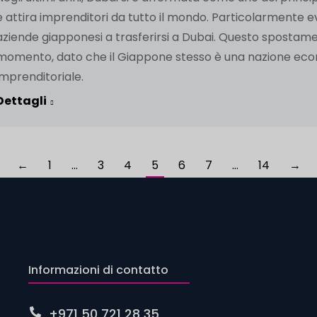
e attira imprenditori da tutto il mondo. Particolarmente 
aziende giapponesi a trasferirsi a Dubai. Questo sposta
momento, dato che il Giappone stesso è una nazione ec
imprenditoriale.
Dettagli
←
1
…
3
4
5
6
7
…
14
→
Informazioni di contatto
+971 50 721 28 35