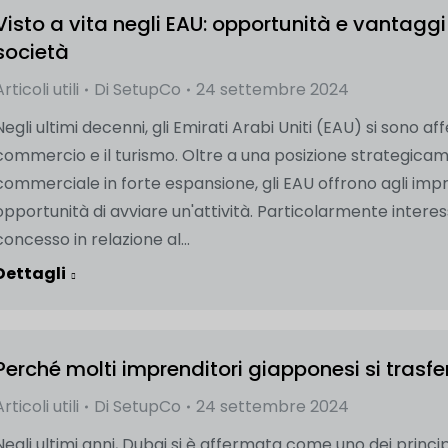
Visto a vita negli EAU: opportunità e vantaggi
società
Articoli utili
Di
SetupCo
24 settembre 2024
Negli ultimi decenni, gli Emirati Arabi Uniti (EAU) si sono af
commercio e il turismo. Oltre a una posizione strategica
commerciale in forte espansione, gli EAU offrono agli impre
opportunità di avviare un'attività. Particolarmente interess
concesso in relazione al...
Dettagli
Perché molti imprenditori giapponesi si trasf
Articoli utili
Di
SetupCo
24 settembre 2024
Negli ultimi anni, Dubai si è affermata come uno dei principa