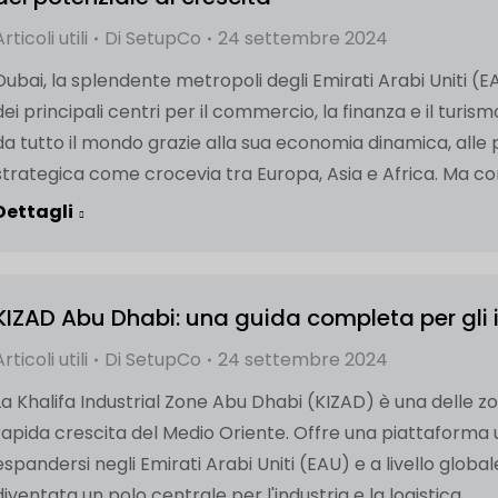
Articoli utili
Di
SetupCo
24 settembre 2024
Dubai, la splendente metropoli degli Emirati Arabi Uniti (
dei principali centri per il commercio, la finanza e il turism
da tutto il mondo grazie alla sua economia dinamica, alle p
strategica come crocevia tra Europa, Asia e Africa. Ma co
Dettagli
KIZAD Abu Dhabi: una guida completa per gli 
Articoli utili
Di
SetupCo
24 settembre 2024
La Khalifa Industrial Zone Abu Dhabi (KIZAD) è una delle zone
rapida crescita del Medio Oriente. Offre una piattaforma
espandersi negli Emirati Arabi Uniti (EAU) e a livello globale
diventata un polo centrale per l'industria e la logistica...