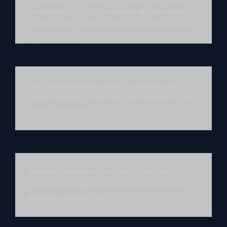
Consultancy LLC): La società di consulenza
leader nella costituzione di società a Dubai
24 ottobre 2024
VAE-Staatsbürgerschaft: Ein Privileg mit
hohen Hürden – Wie man sie bekommt und
ob es sich lohnt
Febbraio 5, 2025
Gründe Deine Firma in Dubai – einfach,
schnell und bequem von zu Hause aus mit
Business Rocket UAE!
Febbraio 3, 2025