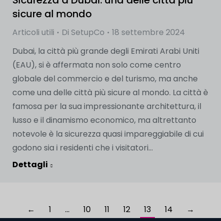
Sicurezza a Dubai: una delle città più
sicure al mondo
Articoli utili
Di
SetupCo
18 settembre 2024
Dubai, la città più grande degli Emirati Arabi Uniti
(EAU), si è affermata non solo come centro
globale del commercio e del turismo, ma anche
come una delle città più sicure al mondo. La città è
famosa per la sua impressionante architettura, il
lusso e il dinamismo economico, ma altrettanto
notevole è la sicurezza quasi impareggiabile di cui
godono sia i residenti che i visitatori...
Dettagli
←
1
…
10
11
12
13
14
→