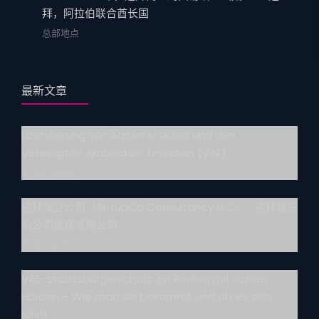
拜，阿拉伯联合酋长国
总部地点
最新文章
Lizenzierung von Ärzten in Dubai und den
Vereinigten Arabischen Emiraten (VAE)
4 月 5, 2025
迪拜成立公司（SetupCo Consultancy LLC）：迪拜领先
的公司组建咨询公司
10 月 24, 2024
VAE-Staatsbürgerschaft: Ein Privileg mit hohen
Hürden – Wie man sie bekommt und ob es sich
lohnt