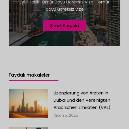
Eylül teklifi Ömür Boyu Ücretsiz Vize - ömür
1
boyu ücretsiz vize
Şimdi Sorgula
Faydalı makaleler
Lizenzierung von Ärzten in
Dubai und den Vereinigten
Arabischen Emiraten (VAE)
Nisan 5, 2025