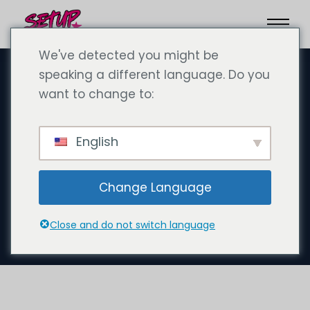
We've detected you might be
speaking a different language. Do you
want to change to:
23 Eylül 2024
İş teklifi: Dubai için Almanca
English
bilen İçerik Yöneticisi, Sosyal
Medya Yöneticisi ve
Change Language
Kameraman (m/f/d)
aranıyor
Close and do not switch language