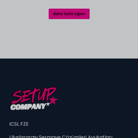
daha fazla öğren
ICSL FZE
Uluslararası Sermaye Çözümleri Avukatları