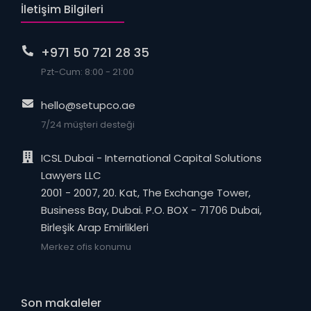
İletişim Bilgileri
+971 50 721 28 35
Pzt-Cum: 8:00 - 21:00
hello@setupco.ae
7/24 müşteri desteği
ICSL Dubai - International Capital Solutions
Lawyers LLC
2001 - 2007, 20. Kat, The Exchange Tower,
Business Bay, Dubai. P.O. BOX - 71706 Dubai,
Birleşik Arap Emirlikleri
Merkez ofis konumu
Son makaleler