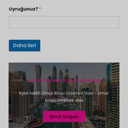
n
Uyruğunuz?
*
i
t
e
d
S
Daha ileri
t
a
t
e
Hemen harekete geçme zamanı
s
+
Eylül teklifi Ömür Boyu Ücretsiz Vize - ömür
1
boyu ücretsiz vize
Şimdi Sorgula