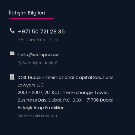
İletişim Bilgileri
+971 50 721 28 35
Pzt-Cum: 8:00 - 21:00
hello@setupco.ae
7/24 müşteri desteği
ICSL Dubai - International Capital Solutions
Lawyers LLC
2001 - 2007, 20. Kat, The Exchange Tower,
Business Bay, Dubai. P.O. BOX - 71706 Dubai,
Birleşik Arap Emirlikleri
Merkez ofis konumu