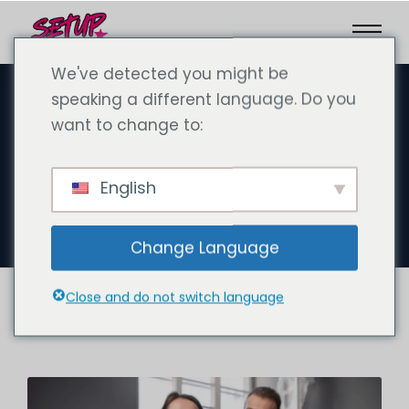
We've detected you might be
speaking a different language. Do you
want to change to:
29 Eylül 2024
Dubai'ye göç etmenin ve bir
English
şirket kurmanın avantajları
Change Language
Close and do not switch language