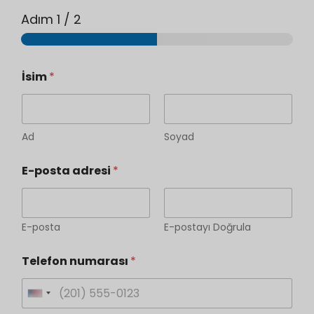
Adım
1
/ 2
İsim
*
Ad
Soyad
E-posta adresi
*
E-posta
E-postayı Doğrula
Telefon numarası
*
U