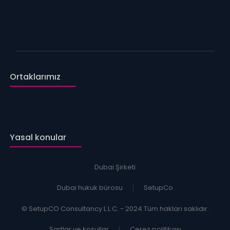
Ortaklarımız
Yasal konular
Dubai Şirketi
Dubai hukuk bürosu
SetupCo
© SetupCO Consultancy L.L.C. - 2024 Tüm hakları saklıdır.
Şartlar ve koşullar
Çerez politikası