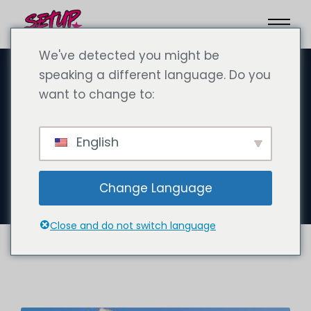
We've detected you might be
speaking a different language. Do you
want to change to:
22 Eylül 2024
Dubai Media City: Bir
English
yaratıcılık ve yenilikçilik
merkezi
Change Language
Close and do not switch language