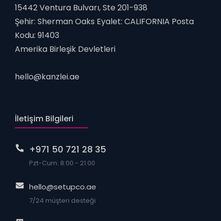
15442 Ventura Bulvarı, Ste 201-938
Şehir: Sherman Oaks Eyalet: CALIFORNIA Posta
Kodu: 91403
Amerika Birleşik Devletleri
hello@kanzlei.ae
İletişim Bilgileri
+971 50 721 28 35
Pzt-Cum: 8:00 - 21:00
hello@setupco.ae
7/24 müşteri desteği