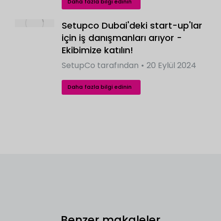
Daha fazla bilgi edinin
Setupco Dubai'deki start-up'lar
için iş danışmanları arıyor -
Ekibimize katılın!
SetupCo
tarafından
20 Eylül 2024
Daha fazla bilgi edinin
Benzer makaleler