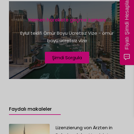
Fiyatı Şimdi Hesapla
t
e
Hemen harekete geçme zamanı
s
+
Eylül teklifi Ömür Boyu Ücretsiz Vize - ömür
1
boyu ücretsiz vize
Şimdi Sorgula
Faydalı makaleler
Lizenzierung von Ärzten in