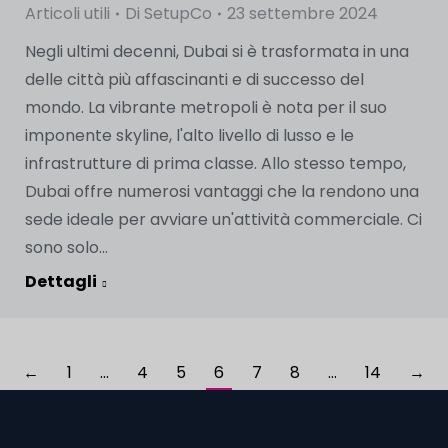
Articoli utili
Di
SetupCo
23 settembre 2024
Negli ultimi decenni, Dubai si è trasformata in una
delle città più affascinanti e di successo del
mondo. La vibrante metropoli è nota per il suo
imponente skyline, l'alto livello di lusso e le
infrastrutture di prima classe. Allo stesso tempo,
Dubai offre numerosi vantaggi che la rendono una
sede ideale per avviare un'attività commerciale. Ci
sono solo...
Dettagli
←
1
…
4
5
6
7
8
…
14
→