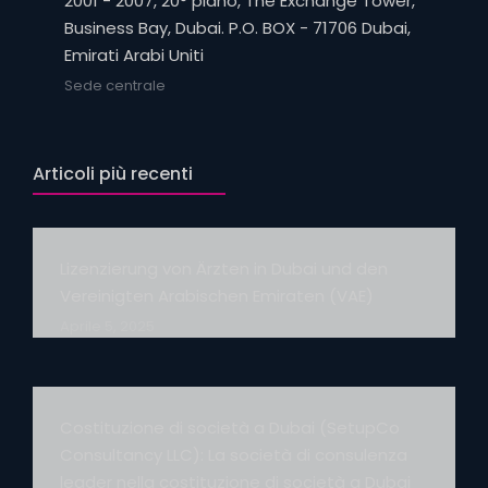
2001 - 2007, 20° piano, The Exchange Tower,
Business Bay, Dubai. P.O. BOX - 71706 Dubai,
Emirati Arabi Uniti
Sede centrale
Articoli più recenti
Lizenzierung von Ärzten in Dubai und den
Vereinigten Arabischen Emiraten (VAE)
Aprile 5, 2025
Costituzione di società a Dubai (SetupCo
Consultancy LLC): La società di consulenza
leader nella costituzione di società a Dubai