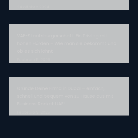
24 ottobre 2024
VAE-Staatsbürgerschaft: Ein Privileg mit
hohen Hürden – Wie man sie bekommt und
ob es sich lohnt
Febbraio 5, 2025
Gründe Deine Firma in Dubai – einfach,
schnell und bequem von zu Hause aus mit
Business Rocket UAE!
Febbraio 3, 2025