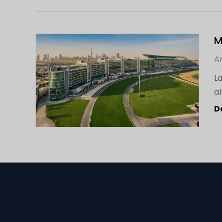
M
Ar
La
al
D