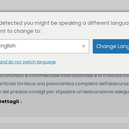
zi
Articolo
Calcola ora il prezzo
Contattateci
detected you might be speaking a different langua
nt to change to:
Assicurazione sanitaria a Dubai: costi, obblig
nglish
Change Lan
Articoli utili
Di
SetupCo
18 settembre 2024
and do not switch language
L'assicurazione sanitaria a Dubai è essenziale per i resident
economico e commerciale internazionale e in crescita com
articolo fornisce una panoramica completa dell'assicurazio
e dei preziosi consigli per stipulare un'assicurazione adeg
Dettagli