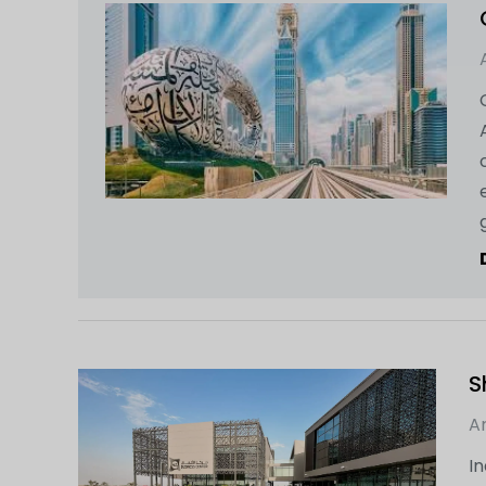
S
Ar
I