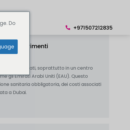
Lingua
ge. Do
+971507212835
hi e suggerimenti
guage
i e gli espatriati, soprattutto in un centro
e gli Emirati Arabi Uniti (EAU). Questo
ne sanitaria obbligatoria, dei costi associati
uata a Dubai.