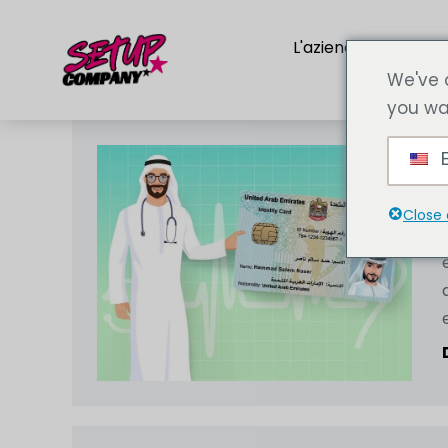
L'azienda
Servi
We've 
you wa
E
Close 