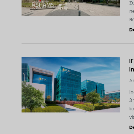
Z
ne
Re
D
I
I
Ar
In
3 
li
vi
D