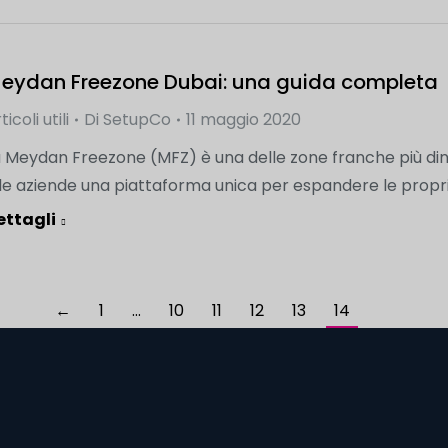
eydan Freezone Dubai: una guida completa
ticoli utili
Di
SetupCo
11 maggio 2020
 Meydan Freezone (MFZ) è una delle zone franche più dina
le aziende una piattaforma unica per espandere le proprie 
ettagli
←
1
…
10
11
12
13
14