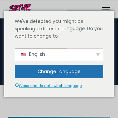
We've detected you might be
speaking a different language. Do you
want to change to:
septembre 23, 2024
Comment écrire une facture
English
de Dubaï à sa propre SARL :
Un guide complet
Change Language
Close and do not switch language