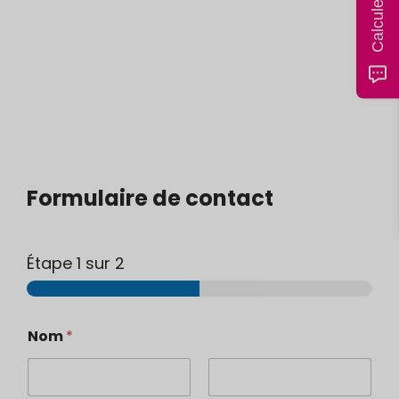
Formulaire de contact
Étape
1
sur 2
S
Nom
*
t
a
n
d