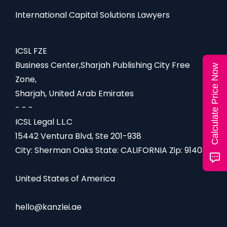
u
a
International Capital Solutions Lawyers
l
ICSL FZE
Business Center,Sharjah Publishing City Free
Calculate Price Now
Zone,
Sharjah, United Arab Emirates
- - -
ICSL Legal L.L.C
15442 Ventura Blvd, Ste 201-938
City: Sherman Oaks State: CALIFORNIA Zip: 91403
United States of America
hello@kanzlei.ae