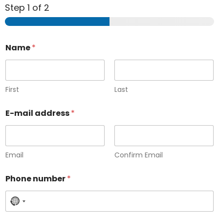
Step
1
of 2
Name
*
First
Last
E-mail address
*
Email
Confirm Email
Phone number
*
N
o