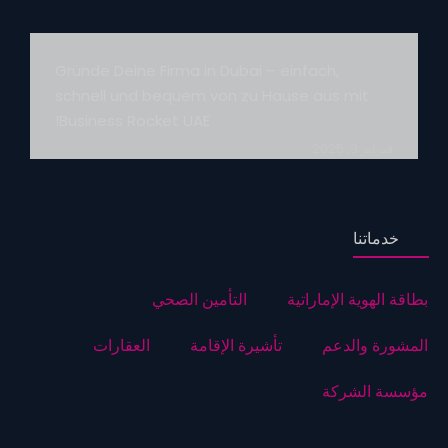
Gründe Deine Firma in Dubai – einfach,
schnell und bequem von zu Hause aus mit
Business Rocket UAE!
فبراير 3, 2025
خدماتنا
بطاقة الهوية الإماراتية
التأمين الصحي
المشورة والدعم
تأشيرة الإقامة
العقارات
مؤسسة الشركة