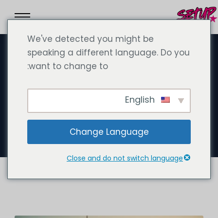
We've detected you might be
speaking a different language. Do you
want to change to:
أبريل 5, 2025
Lizenzierung von Ärzten in
English
Dubai und den Vereinigten
Arabischen Emiraten (VAE)
Change Language
Close and do not switch language