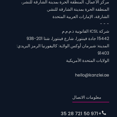
مركز الأعمال، المنطقة الحرة بمدينة الشارقة للنشر،
المنطقة الحرة بمدينة الشارقة للنشر,
الشارقة، الإمارات العربية المتحدة
- - -
شركة ICSL القانونية ذ.م.م.م
15442 جادة فينتورا، شارع فينتورا، شتا 201-938
المدينة: شيرمان أوكس الولاية: كاليفورنيا الرمز البريدي:
91403
الولايات المتحدة الأمريكية
hello@kanzlei.ae
معلومات الاتصال
+971 50 721 28 35