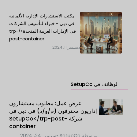
مكتب الاستشارات الإدارية الألمانية
في دبي - خبراء لتأسيس الشركات
في الإمارات العربية المتحدة</trp-
post-container
ديسمبر 11, 2024
الوظائف في SetupCo
عرض عمل: مطلوب مستشارون
إداريون محترفون (م/و/د) في دبي في
شركة SetupCo</trp-post-
container
بواسطة
SetupCo
سبتمبر 24، 2024