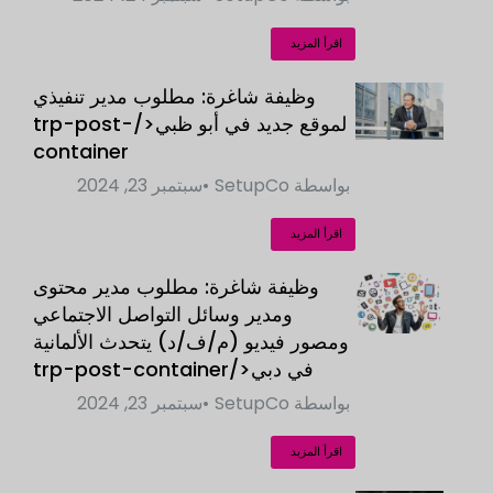
اقرأ المزيد
وظيفة شاغرة: مطلوب مدير تنفيذي
لموقع جديد في أبو ظبي</trp-post-
container
بواسطة
SetupCo
سبتمبر 23, 2024
اقرأ المزيد
وظيفة شاغرة: مطلوب مدير محتوى
ومدير وسائل التواصل الاجتماعي
ومصور فيديو (م/ف/د) يتحدث الألمانية
في دبي</trp-post-container
بواسطة
SetupCo
سبتمبر 23, 2024
اقرأ المزيد