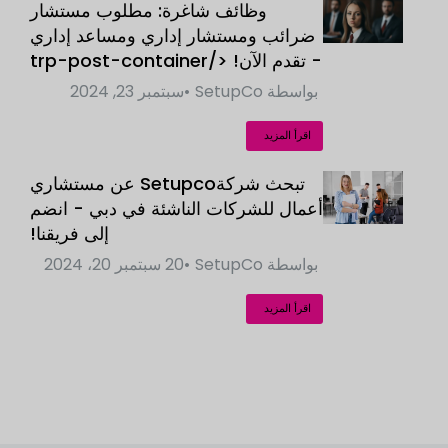
وظائف شاغرة: مطلوب مستشار
ضرائب ومستشار إداري ومساعد إداري
- تقدم الآن! </trp-post-container
بواسطة
SetupCo
سبتمبر 23, 2024
اقرأ المزيد
تبحث شركةSetupco عن مستشاري
أعمال للشركات الناشئة في دبي - انضم
إلى فريقنا!
بواسطة
SetupCo
20 سبتمبر 20، 2024
اقرأ المزيد