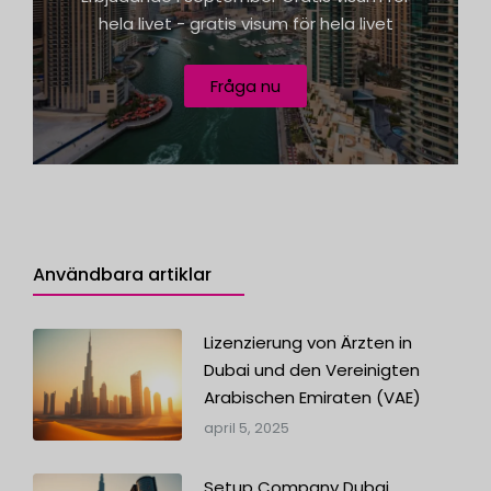
1
hela livet - gratis visum för hela livet
Fråga nu
Användbara artiklar
Lizenzierung von Ärzten in
Dubai und den Vereinigten
Arabischen Emiraten (VAE)
april 5, 2025
Setup Company Dubai