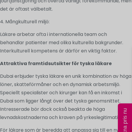
jourtjänstgöring och övertid vanligt förekommande, men
det är oftast välbetalt.
4. Mångkulturell miljö:
Läkare arbetar ofta i internationella team och
behandlar patienter med olika kulturella bakgrunder.
Interkulturell kompetens är därför en viktig faktor.
Attraktiva framtidsutsikter för tyska läkare
Dubai erbjuder tyska läkare en unik kombination av höga
löner, skatteförmåner och en dynamisk arbetsmiljö.
Speciellt specialister och kirurger kan få en inkomst i
Dubai som ligger långt över det tyska genomsnittet.
Intresserade bör dock också beakta de höga
Beräkna pris nu
levnadskostnaderna och kraven på yrkeslegitimation.
För läkare som är beredda att anpassa sig till en ny