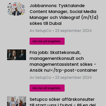
Jobbannons: Tysktalande
Content Manager, Social Media
Manager och Videograf (m/f/d)
sökes till Dubai
Av
SetupCo
23 september 2024
Läs mer på engelska
Fria jobb: Skattekonsult,
managementkonsult och
managementassistent sökes -
Ansök nu!</trp-post-container
Av
SetupCo
23 september 2024
Läs mer på engelska
Setupco söker affärskonsulter
till start-ups i Dubai - Bli en del