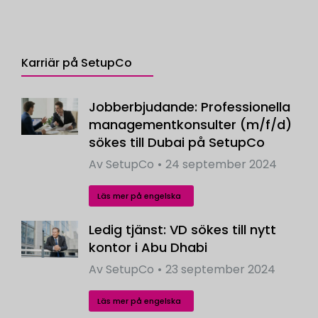
Karriär på SetupCo
Jobberbjudande: Professionella
managementkonsulter (m/f/d)
sökes till Dubai på SetupCo
Av
SetupCo
24 september 2024
Läs mer på engelska
Ledig tjänst: VD sökes till nytt
kontor i Abu Dhabi
Av
SetupCo
23 september 2024
Läs mer på engelska