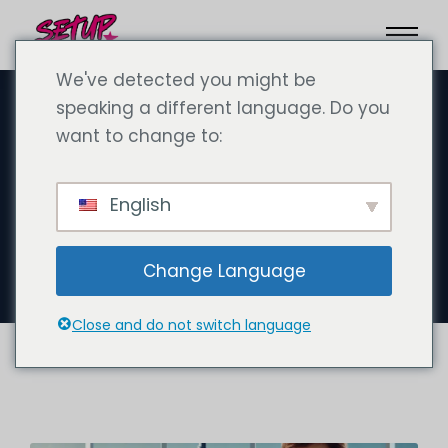
We've detected you might be
speaking a different language. Do you
want to change to:
11 december 2024
Att arbeta som tysk läkare i
English
Dubai: Lön, möjligheter och
utmaningar
Change Language
Close and do not switch language