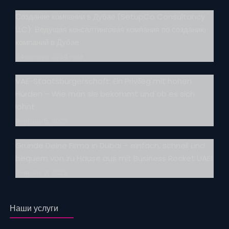
Создание компании в Дубае (SetupCo Consultancy
LLC): Ведущая консалтинговая компания по созданию
компаний в Дубае
24 октября 2024 года
VAE-Staatsbürgerschaft: Ein Privileg mit hohen
Hürden – Wie man sie bekommt und ob es sich
lohnt
Февраль 5, 2025
Gründe Deine Firma in Dubai – einfach, schnell und
bequem von zu Hause aus mit Business Rocket UAE!
Февраль 3, 2025
Наши услуги