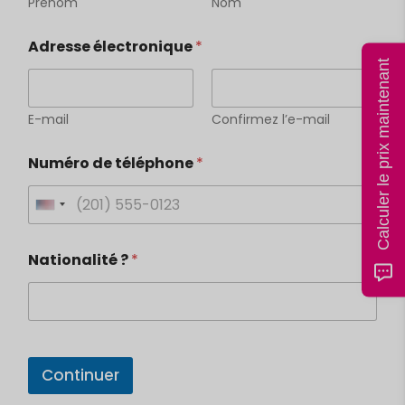
Prénom
Nom
Adresse électronique
*
Calculer le prix maintenant
E-mail
Confirmez l’e-mail
Numéro de téléphone
*
U
n
Nationalité ?
*
i
t
e
d
G
S
e
Continuer
w
t
ü