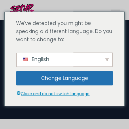
We've detected you might be
speaking a different language. Do you
want to change to:
septembre 23, 2024
Coûts de la création d'une
English
entreprise Mainland à Dubaï :
vers le succès avec Setupco
Change Language
Consultancy et le conseiller
en entreprise Andreas
Close and do not switch language
Schmidt