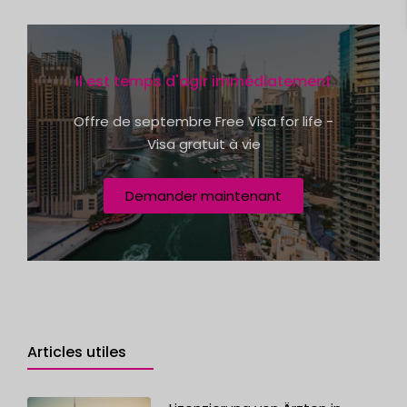
a
n
s
t
c
e
h
Il est temps d'agir immédiatement
t
s
e
+
v
Offre de septembre Free Visa for life -
i
1
Visa gratuit à vie
r
t
u
Demander maintenant
e
l
l
e
Articles utiles