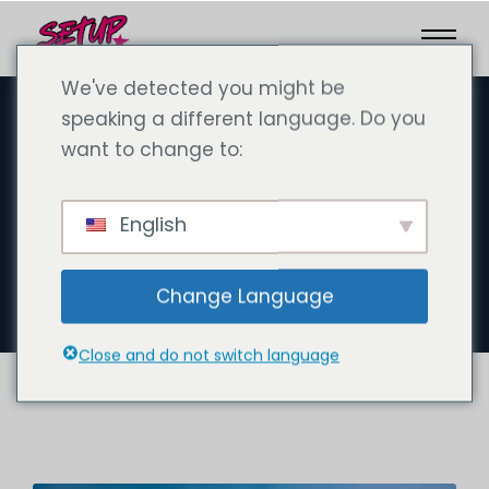
We've detected you might be
speaking a different language. Do you
want to change to:
septembre 23, 2024
Brut égal net à Dubaï : un
English
paradis fiscal pour les
expatriés et les entrepreneurs
Change Language
Close and do not switch language