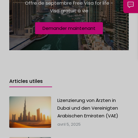
Offre de septembre Free Visa for life -
1
Visa gratuit à vie
Demander maintenant
Articles utiles
Lizenzierung von Ärzten in
Dubai und den Vereinigten
Arabischen Emiraten (VAE)
avril 5, 2025