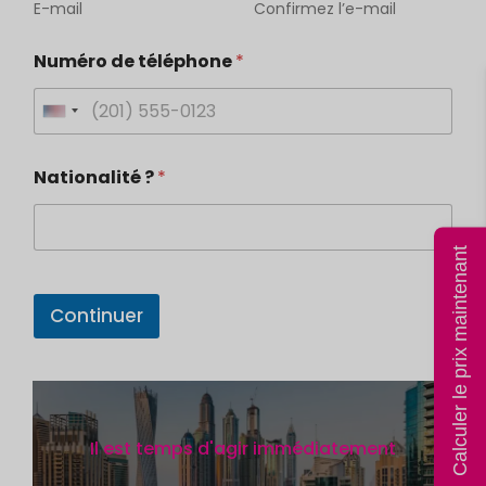
E-mail
Confirmez l’e-mail
Numéro de téléphone
*
U
n
Nationalité ?
*
i
t
e
Calculer le prix maintenant
d
S
Continuer
t
a
t
e
Il est temps d'agir immédiatement
s
+