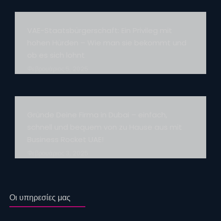
VAE-Staatsbürgerschaft: Ein Privileg mit
hohen Hürden – Wie man sie bekommt und
ob es sich lohnt
Φεβρουάριος 5, 2025
Gründe Deine Firma in Dubai – einfach,
schnell und bequem von zu Hause aus mit
Business Rocket UAE!
Φεβρουάριος 3, 2025
Οι υπηρεσίες μας