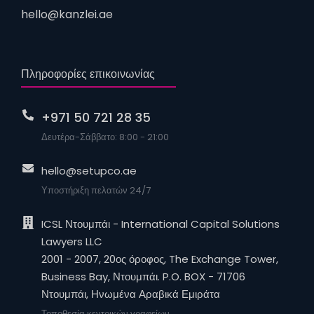
hello@kanzlei.ae
Πληροφορίες επικοινωνίας
+971 50 721 28 35
Δευτέρα-Σάββατο: 8:00 - 21:00
hello@setupco.ae
Υποστήριξη πελατών 24/7
ICSL Ντουμπάι - International Capital Solutions
Lawyers LLC
2001 - 2007, 20ος όροφος, The Exchange Tower,
Business Bay, Ντουμπάι. P.O. BOX - 71706
Ντουμπάι, Ηνωμένα Αραβικά Εμιράτα
Τοποθεσία κεντρικών γραφείων