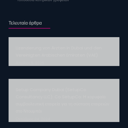
Τελευταία άρθρα
Lizenzierung von Ärzten in Dubai und den
Vereinigten Arabischen Emiraten (VAE)
Απρίλιος 5, 2025
Setup Company Dubai (SetupCo
Consultancy LLC): Co SetupCo: Η κορυφαία
συμβουλευτική εταιρεία για τη σύσταση εταιρειών
στο Ντουμπάι
Οκτώβριος 24, 2024