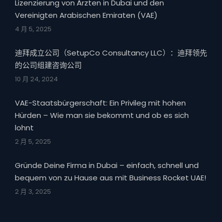
Lizenzierung von Ärzten in Dubai und den
Vereinigten Arabischen Emiraten (VAE)
4 月 5, 2025
迪拜成立公司（SetupCo Consultancy LLC）：迪拜领先
的公司组建咨询公司
10 月 24, 2024
VAE-Staatsbürgerschaft: Ein Privileg mit hohen
Hürden – Wie man sie bekommt und ob es sich
lohnt
2 月 5, 2025
Gründe Deine Firma in Dubai – einfach, schnell und
bequem von zu Hause aus mit Business Rocket UAE!
2 月 3, 2025