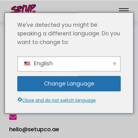
We've detected you might be
speaking a different language. Do you
want to change to:
English
+971 52 217 5110
Change Language
客户服务
周一至周六：8:00 - 21:00
Close and do not switch language
hello@setupco.ae