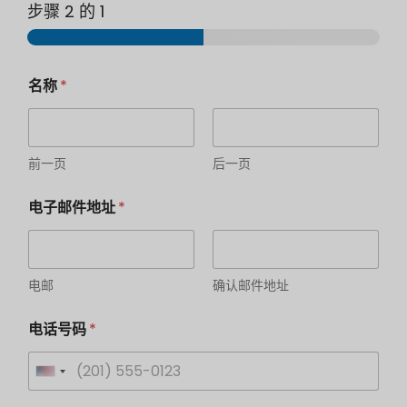
步骤 2 的
1
E
R
名称
*
-
e
M
c
a
h
i
t
l
s
前一页
后一页
-
f
A
o
电子邮件地址
*
d
r
r
m
e
:
s
E
s
-
电邮
确认邮件地址
e
M
*
a
电话号码
*
您
i
需
l
要
-
U
办
A
公
d
n