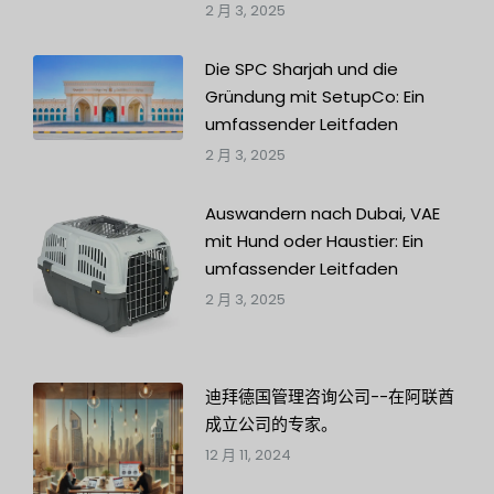
2 月 3, 2025
Die SPC Sharjah und die
Gründung mit SetupCo: Ein
umfassender Leitfaden
2 月 3, 2025
Auswandern nach Dubai, VAE
mit Hund oder Haustier: Ein
umfassender Leitfaden
2 月 3, 2025
迪拜德国管理咨询公司--在阿联酋
成立公司的专家。
12 月 11, 2024