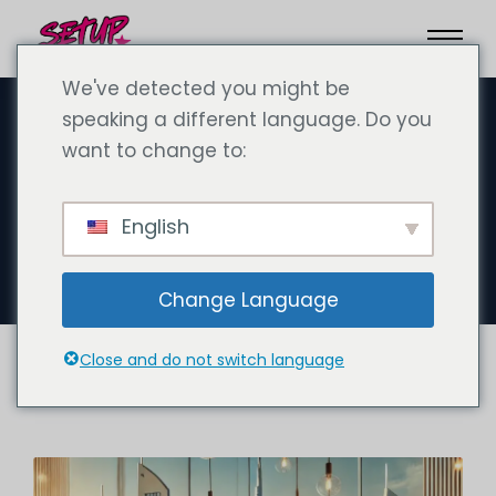
We've detected you might be
speaking a different language. Do you
want to change to:
12 月 11, 2024
迪拜德国商务咨询公司--在阿联酋
English
成立公司的专家
Change Language
Close and do not switch language