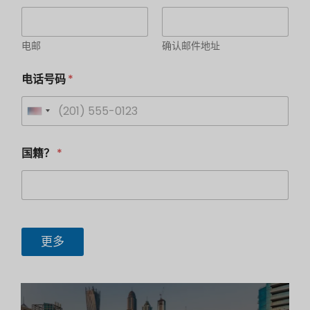
电邮
确认邮件地址
电话号码
*
U
n
*
e
国籍？
*
名
i
i
称
n
t
N
a
e
t
d
i
o
S
更多
n
t
a
a
l
i
t
t