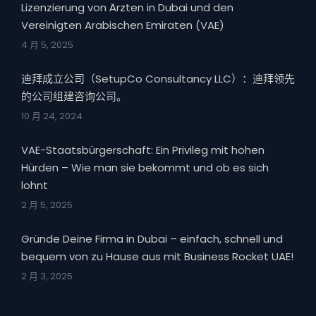
Lizenzierung von Ärzten in Dubai und den
Vereinigten Arabischen Emiraten (VAE)
4 月 5, 2025
迪拜成立公司（SetupCo Consultancy LLC）：迪拜领先
的公司组建咨询公司。
10 月 24, 2024
VAE-Staatsbürgerschaft: Ein Privileg mit hohen
Hürden – Wie man sie bekommt und ob es sich
lohnt
2 月 5, 2025
Gründe Deine Firma in Dubai – einfach, schnell und
bequem von zu Hause aus mit Business Rocket UAE!
2 月 3, 2025