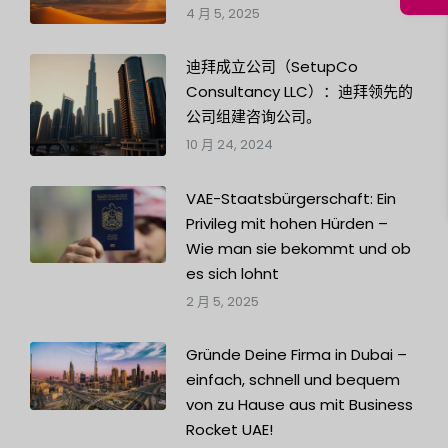
4 月 5, 2025
迪拜成立公司（SetupCo
Consultancy LLC）：迪拜领先的
公司组建咨询公司。
10 月 24, 2024
VAE-Staatsbürgerschaft: Ein
Privileg mit hohen Hürden –
Wie man sie bekommt und ob
es sich lohnt
2 月 5, 2025
Gründe Deine Firma in Dubai –
einfach, schnell und bequem
von zu Hause aus mit Business
Rocket UAE!