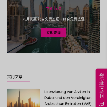
e
ä
t
s
立即行动
?
+
e
九月优惠 终身免费签证 - 终身免费签证
i
1
n
e
立即查询
立即计算价格
实用文章
Lizenzierung von Ärzten in
Dubai und den Vereinigten
Arabischen Emiraten (VAE)