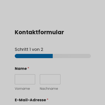
Kontaktformular
Schritt
1
von 2
G
Name
*
e
w
ü
n
s
Vorname
Nachname
c
h
E-Mail-Adresse
*
t