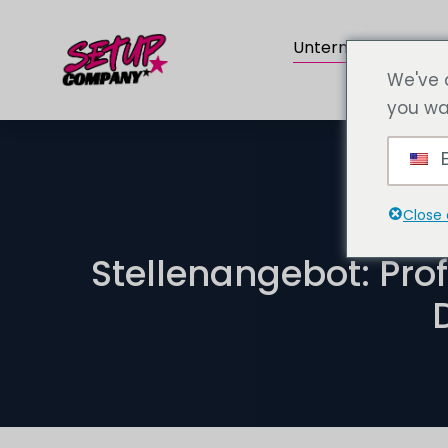
Unternehmen
We've 
you wa
E
Close 
Stellenangebot: Pro