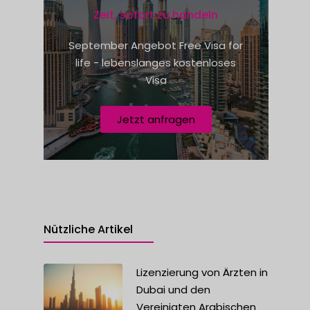
e
Zeit, sofort zu handeln
s
September Angebot Free Visa for
+
life - lebenslanges kostenloses
1
Visa
Jetzt anfragen
Nützliche Artikel
Lizenzierung von Ärzten in
Dubai und den
Vereinigten Arabischen