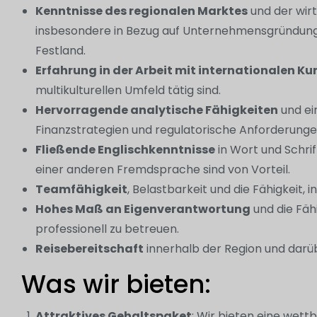
Kenntnisse des regionalen Marktes
und der wir
insbesondere in Bezug auf Unternehmensgründung
Festland.
Erfahrung in der Arbeit mit internationalen K
multikulturellen Umfeld tätig sind.
Hervorragende analytische Fähigkeiten
und ei
Finanzstrategien und regulatorische Anforderunge
Fließende Englischkenntnisse
in Wort und Schrif
einer anderen Fremdsprache sind von Vorteil.
Teamfähigkeit
, Belastbarkeit und die Fähigkeit, 
Hohes Maß an Eigenverantwortung
und die Fäh
professionell zu betreuen.
Reisebereitschaft
innerhalb der Region und darüb
Was wir bieten:
Attraktives Gehaltspaket
: Wir bieten eine wett