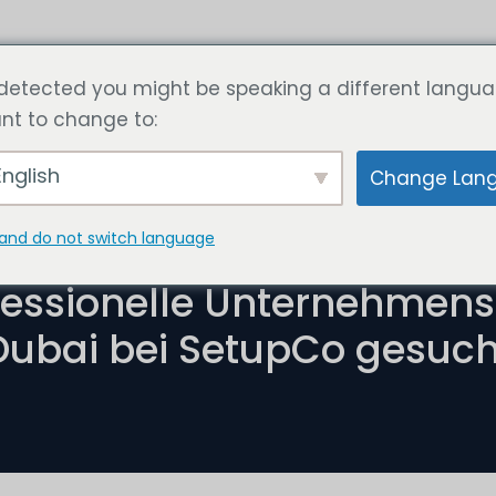
Leistungen
Artikel
Jetzt Preis berechnen
Kont
detected you might be speaking a different langua
nt to change to:
nglish
Change Lan
and do not switch language
September 24, 2024
fessionelle Unternehmen
Dubai bei SetupCo gesuch