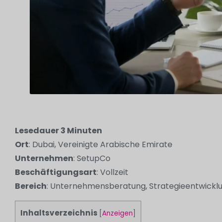
Lesedauer
3
Minuten
Ort
: Dubai, Vereinigte Arabische Emirate
Unternehmen
: SetupCo
Beschäftigungsart
: Vollzeit
Bereich
: Unternehmensberatung, Strategieentwickl
Inhaltsverzeichnis
[
Anzeigen
]