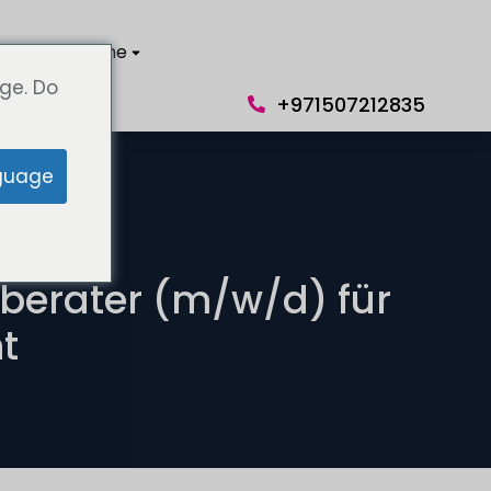
akt
Sprache
ge. Do
+971507212835
guage
sberater (m/w/d) für
t