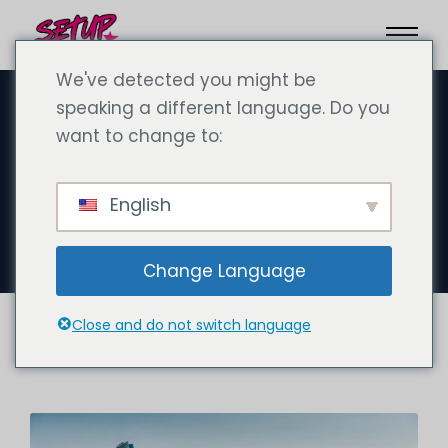
We've detected you might be
speaking a different language. Do you
want to change to:
September 30, 2024
Firma in Abu Dhabi gründen.
English
Firmengründung Abu Dhabi
Change Language
Close and do not switch language