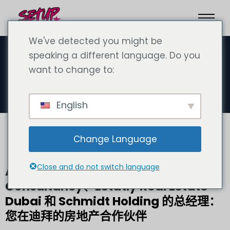
We've detected you might be
speaking a different language. Do you
want to change to:
房地产
English
Change Language
Close and do not switch language
Andreas Schmidt - SetupCo
Consultancy、Estatly Real Estate
Dubai 和 Schmidt Holding 的总经理：
您在迪拜的房地产合作伙伴