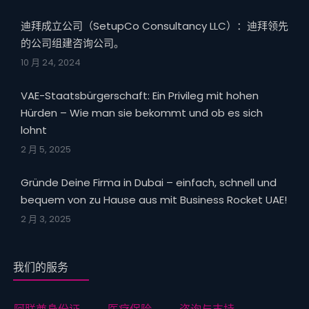
迪拜成立公司（SetupCo Consultancy LLC）：迪拜领先
的公司组建咨询公司。
10 月 24, 2024
VAE-Staatsbürgerschaft: Ein Privileg mit hohen
Hürden – Wie man sie bekommt und ob es sich
lohnt
2 月 5, 2025
Gründe Deine Firma in Dubai – einfach, schnell und
bequem von zu Hause aus mit Business Rocket UAE!
2 月 3, 2025
我们的服务