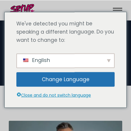
We've detected you might be
speaking a different language. Do you
want to change to:
9 月 26, 2024
在迪拜开设医生诊所：阿联酋医疗
English
机构和职位指南 - 实地报告
Change Language
Close and do not switch language