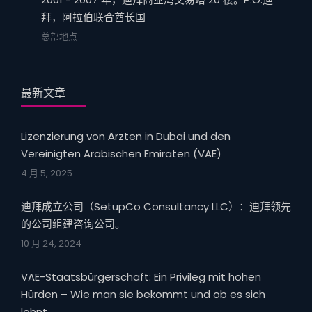
拜，阿拉伯联合酋长国
总部地点
最新文章
Lizenzierung von Ärzten in Dubai und den
Vereinigten Arabischen Emiraten (VAE)
4 月 5, 2025
迪拜成立公司（SetupCo Consultancy LLC）：迪拜领先
的公司组建咨询公司。
10 月 24, 2024
VAE-Staatsbürgerschaft: Ein Privileg mit hohen
Hürden – Wie man sie bekommt und ob es sich
lohnt