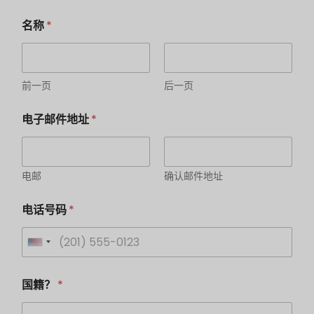
S
名称
*
i
e
希
望
的
前一页
后一页
法
律
电子邮件地址
*
形
式
：
您
需
电邮
确认邮件地址
要
办
电话号码
*
公
室
还
U
是
虚
n
S
拟
国籍？
*
t
i
地
a
址
t