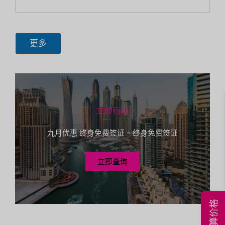
n
？
d
e
o
d
r
t
S
更多
:
t
A
a
d
r
t
e
e
s
s
s
立即行动
e
+
?
九月优惠 终身免费签证 - 终身免费签证
S
1
i
e
立即查询