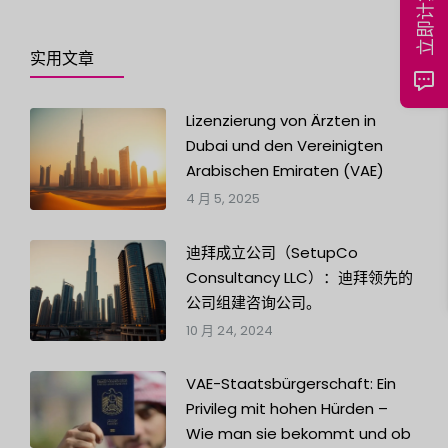
立即计算价格
实用文章
Lizenzierung von Ärzten in
Dubai und den Vereinigten
Arabischen Emiraten (VAE)
4 月 5, 2025
迪拜成立公司（SetupCo
Consultancy LLC）：迪拜领先的
公司组建咨询公司。
10 月 24, 2024
VAE-Staatsbürgerschaft: Ein
Privileg mit hohen Hürden –
Wie man sie bekommt und ob