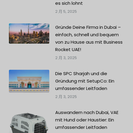
es sich lohnt
2 月 5, 2025
Gründe Deine Firma in Dubai –
einfach, schnell und bequem
von zu Hause aus mit Business
Rocket UAE!
2 月 3, 2025
Die SPC Sharjah und die
Gründung mit SetupCo: Ein
umfassender Leitfaden
2 月 3, 2025
Auswandern nach Dubai, VAE
mit Hund oder Haustier: Ein
umfassender Leitfaden