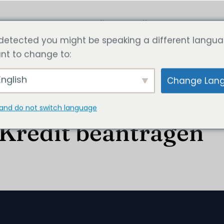
ги
Статья
Рассчитайте цену сейчас
Свяжитесь с
detected you might be speaking a different langua
nt to change to:
nglish
Change Lan
and do not switch language
Kredit beantragen