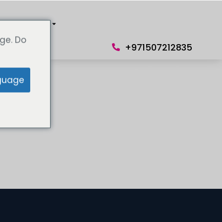
 нами
Язык
ge. Do
+971507212835
guage