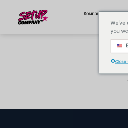
Компания
Услу
We've 
you wa
E
Close 