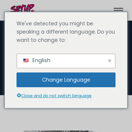
We've detected you might be
speaking a different language. Do you
want to change to:
Февраль 3, 2025
Auswandern nach Dubai, VAE
English
mit Hund oder Haustier: Ein
umfassender Leitfaden
Change Language
Close and do not switch language