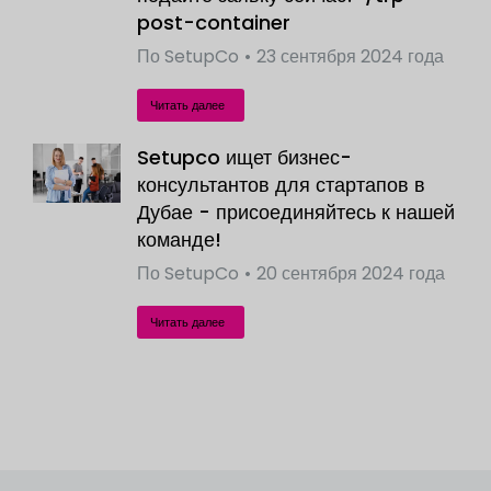
post-container
По
SetupCo
23 сентября 2024 года
Читать далее
Setupco ищет бизнес-
консультантов для стартапов в
Дубае - присоединяйтесь к нашей
команде!
По
SetupCo
20 сентября 2024 года
Читать далее