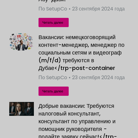
По
SetupCo
23 сентября 2024 года
Читать далее
Вакансии: немецкоговорящий
контент-менеджер, менеджер по
социальным сетям и видеограф
(m/f/d) требуются в
Дубае</trp-post-container
По
SetupCo
23 сентября 2024 года
Читать далее
Добрые вакансии: Требуются
налоговый консультант,
консультант по управлению и
помощник руководителя -
подайте заявку сейчас!</trp-