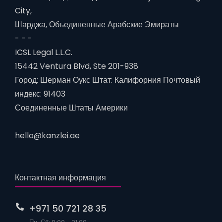
City,
Шарджа, Объединенные Арабские Эмираты
- - -
ICSL Legal L.L.C.
15442 Ventura Blvd, Ste 201-938
Город: Шерман Оукс Штат: Калифорния Почтовый
индекс: 91403
Соединенные Штаты Америки
hello@kanzlei.ae
Контактная информация
+971 50 721 28 35