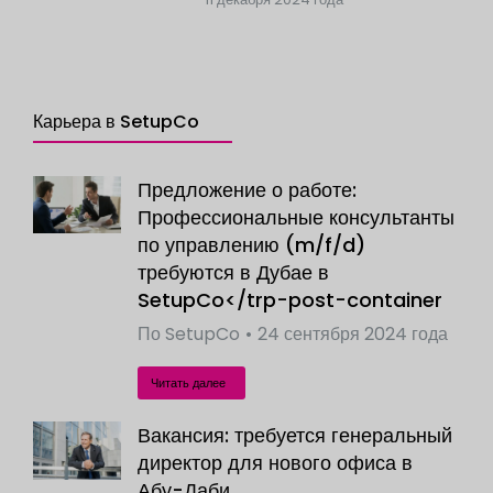
Карьера в SetupCo
Предложение о работе:
Профессиональные консультанты
по управлению (m/f/d)
требуются в Дубае в
SetupCo</trp-post-container
По
SetupCo
24 сентября 2024 года
Читать далее
Вакансия: требуется генеральный
директор для нового офиса в
Абу-Даби.